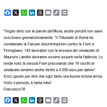
F
X
W
L
T
E
C
P
a
h
i
h
m
o
r
c
a
n
r
a
p
i
“Voglio dirlo con le parole dell’Ansa, anche perché non sarei
e
t
k
e
i
y
n
b
s
e
a
l
L
t
così bravo giornalisticamente: “Il Tribunale di Roma ha
o
A
d
d
i
condannato la Fiat per discriminazioni contro la Fiom a
o
p
I
s
n
Pomigliano: 145 lavoratori con la tessera del sindacato di
k
p
n
k
Maurizio Landini dovranno essere assunti nella fabbrica. Lo
rende noto la stessa Fiom precisando che 19 iscritti al
sindacato avranno anche diritto a 3.000 euro per danno”.
Ecco, giusto per dire che ogni tanto una buona notizia arriva.
Visto il periodo, è tanta roba”.
Francesco78
F
X
W
L
T
E
C
P
a
h
i
h
m
o
r