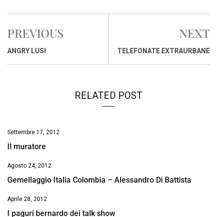
c
a
n
r
a
p
i
e
t
k
e
i
y
n
PREVIOUS
NEXT
b
s
e
a
l
L
t
o
A
d
d
i
ANGRY LUSI
TELEFONATE EXTRAURBANE
o
p
I
s
n
k
p
n
k
RELATED POST
Settembre 17, 2012
Il muratore
Agosto 24, 2012
Gemellaggio Italia Colombia – Alessandro Di Battista
Aprile 28, 2012
I paguri bernardo dei talk show