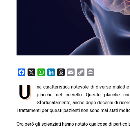
F
X
W
L
T
E
C
P
a
h
i
h
m
o
r
U
na caratteristica notevole di diverse malatti
c
a
n
r
a
p
i
e
placche nel cervello. Queste placche con
t
k
e
i
y
n
b
s
e
a
l
L
t
Sfortunatamente, anche dopo decenni di ricerca
o
A
d
d
i
i trattamenti per questi pazienti non sono mai stati molto
o
p
I
s
n
Ora però gli scienziati hanno notato qualcosa di particola
k
p
n
k