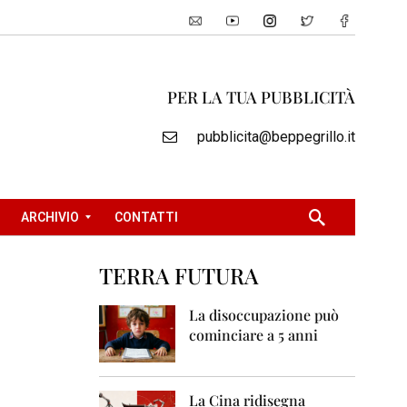
PER LA TUA PUBBLICITÀ
pubblicita@beppegrillo.it
ARCHIVIO
CONTATTI
TERRA FUTURA
2
0
La disoccupazione può
0
cominciare a 5 anni
5
2
0
La Cina ridisegna