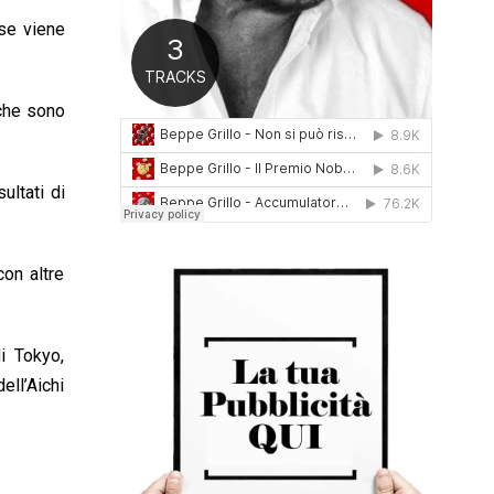
0
 se viene
1
6
 che sono
ultati di
on altre
i Tokyo,
ell’Aichi