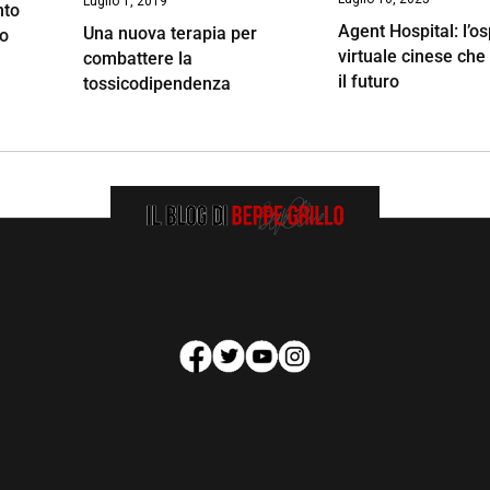
Luglio 1, 2019
nto
Agent Hospital: l’o
Una nuova terapia per
to
virtuale cinese che
combattere la
il futuro
tossicodipendenza