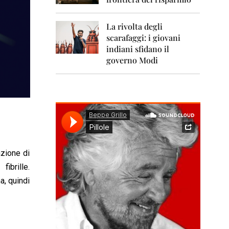
0
1
1
La rivolta degli
scarafaggi: i giovani
2
0
indiani sfidano il
1
governo Modi
2
2
0
1
3
2
0
1
azione di
4
ibrille.
a, quindi
2
0
1
5
2