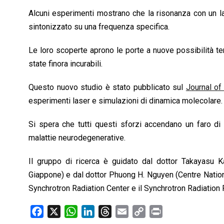
Alcuni esperimenti mostrano che la risonanza con un lase
sintonizzato su una frequenza specifica.
Le loro scoperte aprono le porte a nuove possibilità te
state finora incurabili.
Questo nuovo studio è stato pubblicato sul
Journal of
esperimenti laser e simulazioni di dinamica molecolare.
Si spera che tutti questi sforzi accendano un faro di
malattie neurodegenerative.
Il gruppo di ricerca è guidato dal dottor Takayasu K
Giappone) e dal dottor Phuong H. Nguyen (Centre National 
Synchrotron Radiation Center e il Synchrotron Radiation
F
X
W
L
T
E
C
P