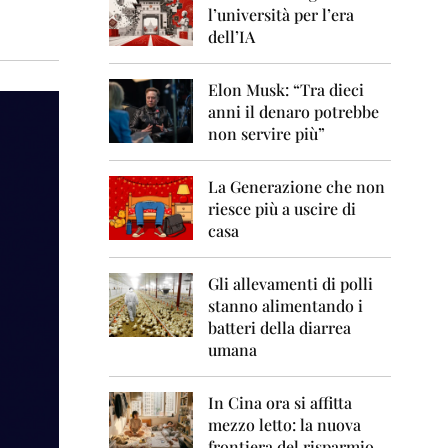
0
l’università per l’era
6
dell’IA
2
0
Elon Musk: “Tra dieci
0
anni il denaro potrebbe
7
non servire più”
2
0
La Generazione che non
0
8
riesce più a uscire di
casa
2
0
0
Gli allevamenti di polli
9
stanno alimentando i
batteri della diarrea
2
umana
0
1
0
In Cina ora si affitta
mezzo letto: la nuova
2
frontiera del risparmio