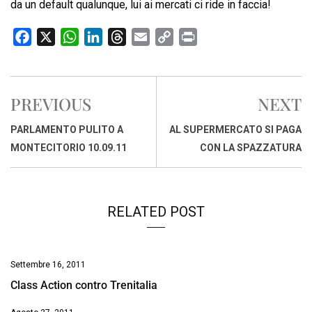
da un default qualunque, lui ai mercati ci ride in faccia!
F
X
W
L
T
E
C
P
a
h
i
h
m
o
r
c
a
n
r
a
p
i
e
t
k
e
i
y
n
PREVIOUS
NEXT
b
s
e
a
l
L
t
o
A
d
d
i
PARLAMENTO PULITO A
AL SUPERMERCATO SI PAGA
o
p
I
s
n
MONTECITORIO 10.09.11
CON LA SPAZZATURA
k
p
n
k
RELATED POST
Settembre 16, 2011
Class Action contro Trenitalia