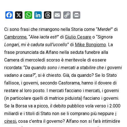
F
X
W
L
T
E
C
P
a
h
i
h
m
o
r
Ci sono frasi che rimangono nella Storia come “
Merde!
” di
c
a
n
r
a
p
i
Cambronne
e
, “
Alea iacta est!
t
k
e
” di
i
Giulio Cesare
y
n
o “
Signora
b
s
e
a
l
L
t
Longari, mi è caduta sull’uccello
” di
Mike Bongiorno
. La
o
A
d
d
i
frase pronunciata da Alfano nella seduta funebre alla
o
p
I
s
n
Camera di mercoledì scorso è meritevole di essere
k
p
n
k
ricordata: “
Da quando sono i mercati a stabilire che i governi
vadano a casa?
“, si è chiesto. Già, da quando? Se lo Stato
fallisce, i governi, secondo Castorama, hanno il dovere di
restare al loro posto. I mercati facciano i mercati, i governi
(in particolare quelli di matrice piduista) facciano i governi.
Se la Borsa va a picco, il debito pubblico vola verso i 2.000
miliardi e i titoli di Stato non se li comprano più neppure
i
cinesi
, cosa c’entra il governo? Alfano non si farà intimidire