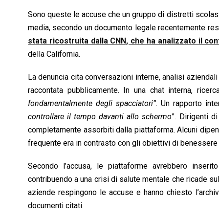
o
A
d
d
i
Sono queste le accuse che un gruppo di distretti scolasti
o
p
I
s
n
media, secondo un documento legale recentemente reso 
k
p
n
k
stata ricostruita dalla CNN, che ha analizzato il c
della California.
La denuncia cita conversazioni interne, analisi aziendal
raccontata pubblicamente. In una chat interna, ricerc
fondamentalmente degli spacciatori”.
Un rapporto inte
controllare il tempo davanti allo schermo
”. Dirigenti 
completamente assorbiti dalla piattaforma. Alcuni dipe
frequente era in contrasto con gli obiettivi di benessere 
Secondo l’accusa, le piattaforme avrebbero inserit
contribuendo a una crisi di salute mentale che ricade su
aziende respingono le accuse e hanno chiesto l’archiv
documenti citati.