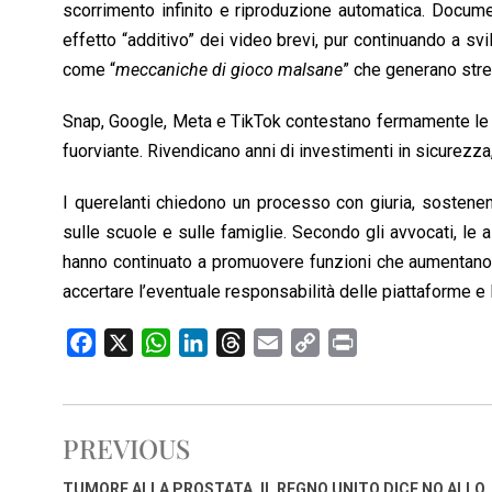
scorrimento infinito e riproduzione automatica. Docum
effetto “additivo” dei video brevi, pur continuando a s
come “
meccaniche di gioco malsane
” che generano stre
Snap, Google, Meta e TikTok contestano fermamente le a
fuorviante. Rivendicano anni di investimenti in sicurezza
I querelanti chiedono un processo con giuria, sostenen
sulle scuole e sulle famiglie. Secondo gli avvocati, le
hanno continuato a promuovere funzioni che aumentano i
accertare l’eventuale responsabilità delle piattaforme e 
F
X
W
L
T
E
C
P
a
h
i
h
m
o
r
c
a
n
r
a
p
i
e
t
k
e
i
y
n
PREVIOUS
b
s
e
a
l
L
t
o
A
d
d
i
TUMORE ALLA PROSTATA, IL REGNO UNITO DICE NO ALLO