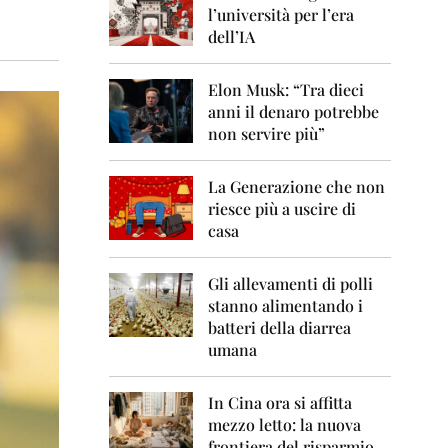
0
l’università per l’era
6
dell’IA
2
0
Elon Musk: “Tra dieci
0
anni il denaro potrebbe
7
non servire più”
2
0
La Generazione che non
0
8
riesce più a uscire di
casa
2
0
0
Gli allevamenti di polli
9
stanno alimentando i
batteri della diarrea
2
umana
0
1
0
In Cina ora si affitta
mezzo letto: la nuova
2
frontiera del risparmio