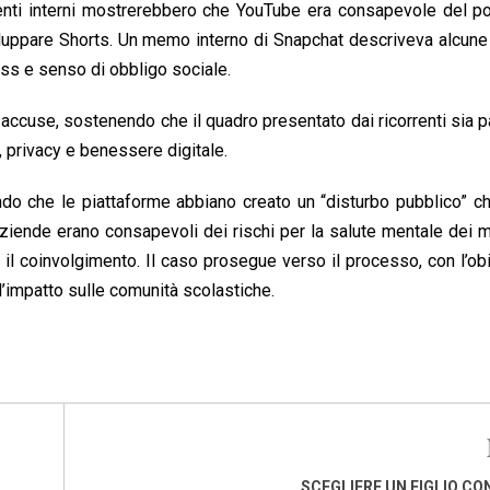
enti interni mostrerebbero che YouTube era consapevole del po
viluppare Shorts. Un memo interno di Snapchat descriveva alcune
ss e senso di obbligo sociale.
ccuse, sostenendo che il quadro presentato dai ricorrenti sia p
, privacy e benessere digitale.
do che le piattaforme abbiano creato un “disturbo pubblico” c
 aziende erano consapevoli dei rischi per la salute mentale dei 
l coinvolgimento. Il caso prosegue verso il processo, con l’obi
l’impatto sulle comunità scolastiche.
SCEGLIERE UN FIGLIO CO