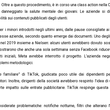
 Oltre a questo procedimento, è in corso una class action nella C
 danneggiato la salute mentale dei giovani. Le aziende si d
ità sui contenuti pubblicati dagli utenti.
 i minori introdotti negli ultimi anni, dalle pause consigliate ai 
le stesse aziende, secondo quanto emerge dai documenti. Uno degl
 nel 2019 insieme a Nielsen: alcuni utenti avrebbero dovuto s
mostrarono che anche una sola settimana senza Facebook riduce
i iniziali, Meta avrebbe interrotto il progetto. L’azienda ne
blemi metodologici.
 familiare” di TikTok, giudicata poco utile dai dipendenti pe
ri. Inoltre, dirigenti della società avrebbero respinto l’idea di 
te impatto sulle entrate pubblicitarie. TikTok respinge questa 
iderate problematiche: notifiche notturne, filtri che alterano l