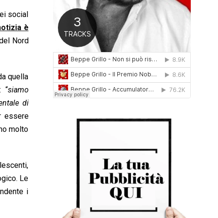
0
ei social
1
6
otizia è
 del Nord
da quella
: “
siamo
ntale di
er essere
ano molto
escenti,
ogico. Le
ndente i