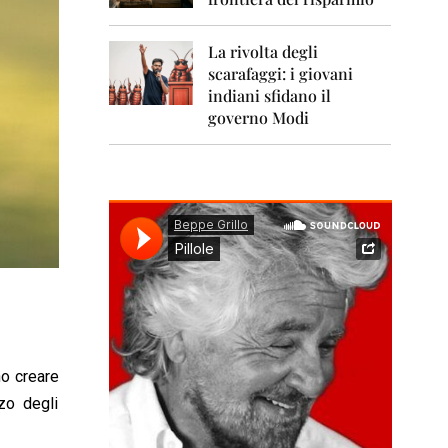
0
1
1
La rivolta degli
scarafaggi: i giovani
2
0
indiani sfidano il
1
governo Modi
2
2
0
1
3
2
0
1
4
2
0
no creare
1
zo degli
5
2