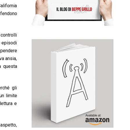
alifornia
ifendono
controlli
i episodi
ospendere
va ansia,
ga questa
rché gli
un limite
lettura e
’aspetto,