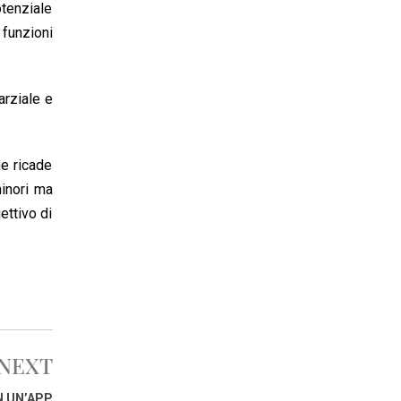
tenziale
 funzioni
arziale e
he ricade
minori ma
ettivo di
NEXT
N UN’APP