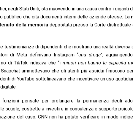
ci, negli Stati Uniti, sta muovendo in una causa contro i giganti d
pubblico che cita documenti interni delle aziende stesse.
La n
ontenuto della memoria
depositata presso la Corte distrettuale
i e testimonianze di dipendenti che mostrano una realtà diversa 
atori di Meta definivano Instagram “
una droga
”, aggiungendo
rno di TikTok indicava che “i
minori non hanno la capacità me
di Snapchat ammettevano che gli utenti più assidui finiscono p
ndenti di YouTube sottolineavano che incentivare un uso quotidi
digitale.
o funzioni pensate per prolungare la permanenza degli adol
lle scuole, costrette a investire in consulenza e supporto psicol
iazione del caso. CNN non ha potuto verificare in modo indipe