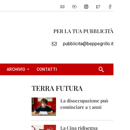
PER LA TUA PUBBLICITÀ
pubblicita@beppegrillo.it
ARCHIVIO
CONTATTI
TERRA FUTURA
2
0
La disoccupazione può
0
cominciare a 5 anni
5
2
0
La Cina ridisegna