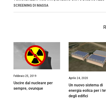
o
p
I
s
n
SCREENING DI MASSA
k
p
n
k
R
Febbraio 25, 2019
Aprile 24, 2020
Uscire dal nucleare per
Un nuovo sistema di
sempre, ovunque
energia eolica per i tet
degli edifici