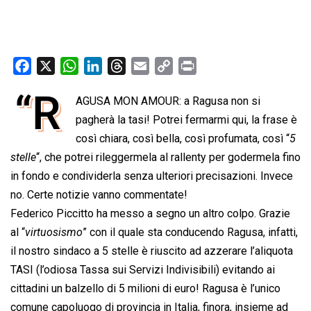
F
X
W
L
T
E
C
P
a
h
i
h
m
o
r
“R
AGUSA MON AMOUR: a Ragusa non si
c
a
n
r
a
p
i
e
pagherà la tasi! Potrei fermarmi qui, la frase è
t
k
e
i
y
n
b
s
e
a
l
L
t
così chiara, così bella, così profumata, così “
5
o
A
d
d
i
stelle
“, che potrei rileggermela al rallenty per godermela fino
o
p
I
s
n
in fondo e condividerla senza ulteriori precisazioni. Invece
k
p
n
k
no. Certe notizie vanno commentate!
Federico Piccitto ha messo a segno un altro colpo. Grazie
al “
virtuosismo
” con il quale sta conducendo Ragusa, infatti,
il nostro sindaco a 5 stelle è riuscito ad azzerare l’aliquota
TASI (l’odiosa Tassa sui Servizi Indivisibili) evitando ai
cittadini un balzello di 5 milioni di euro! Ragusa è l’unico
comune capoluogo di provincia in Italia, finora, insieme ad