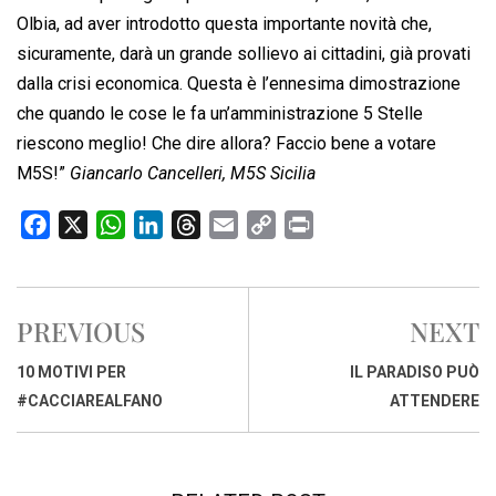
Olbia, ad aver introdotto questa importante novità che,
sicuramente, darà un grande sollievo ai cittadini, già provati
dalla crisi economica. Questa è l’ennesima dimostrazione
che quando le cose le fa un’amministrazione 5 Stelle
riescono meglio! Che dire allora? Faccio bene a votare
M5S!”
Giancarlo Cancelleri, M5S Sicilia
F
X
W
L
T
E
C
P
a
h
i
h
m
o
r
c
a
n
r
a
p
i
e
t
k
e
i
y
n
PREVIOUS
NEXT
b
s
e
a
l
L
t
o
A
d
d
i
10 MOTIVI PER
IL PARADISO PUÒ
o
p
I
s
n
#CACCIAREALFANO
ATTENDERE
k
p
n
k