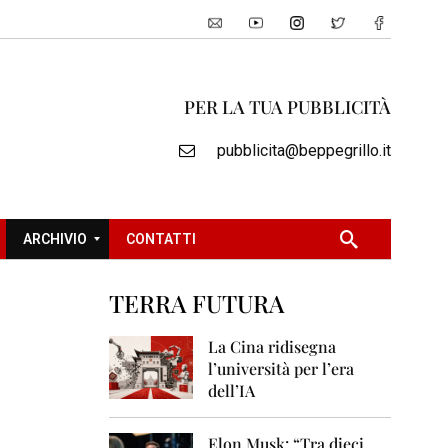
PER LA TUA PUBBLICITÀ
pubblicita@beppegrillo.it
ARCHIVIO
CONTATTI
TERRA FUTURA
2
0
La Cina ridisegna
0
l’università per l’era
5
dell’IA
2
0
Elon Musk: “Tra dieci