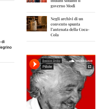
indiani sfidano il
0
1
governo Modi
1
Negli archivi di un
2
0
convento spunta
1
l’antenata della Coca-
2
Cola
2
 di
0
legrino
1
3
2
0
1
4
2
0
1
5
2