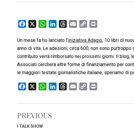
F
X
W
L
T
E
C
P
a
h
i
h
m
o
r
c
a
n
r
a
p
i
Un mese fa ho lanciato l’
iniziativa Adagio
, 10 libri di nu
e
t
k
e
i
y
n
anno di vita. Le adesioni, circa 600, non sono purtroppo s
b
s
e
a
l
L
t
contributo verrà rimborsato nei prossimi giorni. Il blog,
o
A
d
d
i
Associati cercherà altre forme di finanziamento per conti
o
p
I
s
n
le maggiori testate giornalistiche italiane, speriamo di p
k
p
n
k
F
X
W
L
T
E
C
P
a
h
i
h
m
o
r
c
a
n
r
a
p
i
e
t
k
e
i
y
n
PREVIOUS
b
s
e
a
l
L
t
o
A
d
d
i
I TALK SHOW
o
p
I
s
n