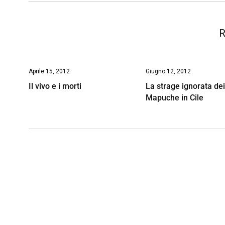
k
p
n
k
R
Aprile 15, 2012
Giugno 12, 2012
Il vivo e i morti
La strage ignorata de
Mapuche in Cile