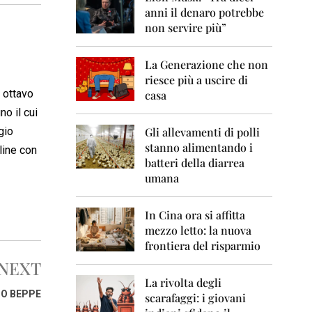
0
anni il denaro potrebbe
6
non servire più”
2
0
La Generazione che non
0
7
riesce più a uscire di
o ottavo
casa
2
no il cui
0
0
gio
Gli allevamenti di polli
8
stanno alimentando i
line con
batteri della diarrea
2
umana
0
0
9
In Cina ora si affitta
mezzo letto: la nuova
2
frontiera del risparmio
0
1
NEXT
0
La rivolta degli
 O BEPPE
scarafaggi: i giovani
2