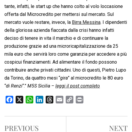
tante, infatti, le start up che hanno colto al volo loccasione
offerta dal Microcredito per mettersi sul mercato. Sul
mercato vuole restare, invece, la
Birra Messina
. I dipendenti
della gloriosa azienda fiaccata dalla crisi hanno infatti
deciso di tenere in vita il marchio e di continuare la
produzione grazie ad una microricapitalizzazione da 25
mila euro che servirà loro come garanzia per accedere a più
cospicui finanziamenti. Ad alimentare il fondo possono
contribuire anche privati cittadini. Uno di questi, Pietro Lupo
da Torino, da quattro mesi “
gira
” al microcredito le 80 euro
“
di Renzi
“.”
M5S Sicilia –
leggi il post completo
F
X
W
L
T
E
C
P
a
h
i
h
m
o
r
c
a
n
r
a
p
i
e
t
k
e
i
y
n
PREVIOUS
NEXT
b
s
e
a
l
L
t