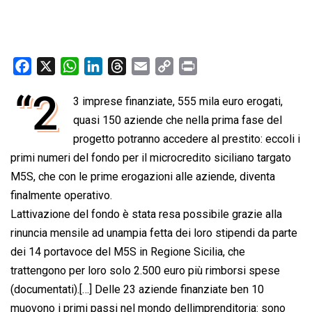
F
X
W
L
T
E
C
P
a
h
i
h
m
o
r
“2
3 imprese finanziate, 555 mila euro erogati,
c
a
n
r
a
p
i
e
quasi 150 aziende che nella prima fase del
t
k
e
i
y
n
b
s
e
a
l
L
t
progetto potranno accedere al prestito: eccoli i
o
A
d
d
i
primi numeri del fondo per il microcredito siciliano targato
o
p
I
s
n
M5S, che con le prime erogazioni alle aziende, diventa
k
p
n
k
finalmente operativo.
Lattivazione del fondo è stata resa possibile grazie alla
rinuncia mensile ad unampia fetta dei loro stipendi da parte
dei 14 portavoce del M5S in Regione Sicilia, che
trattengono per loro solo 2.500 euro più rimborsi spese
(documentati).[…] Delle 23 aziende finanziate ben 10
muovono i primi passi nel mondo dellimprenditoria: sono