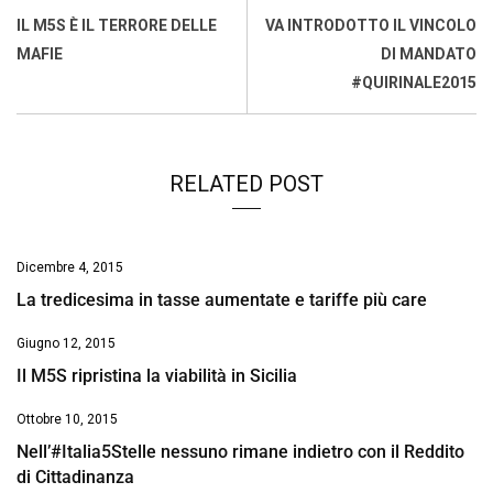
o
A
d
d
i
IL M5S È IL TERRORE DELLE
VA INTRODOTTO IL VINCOLO
o
p
I
s
n
MAFIE
DI MANDATO
k
p
n
k
#QUIRINALE2015
RELATED POST
Dicembre 4, 2015
La tredicesima in tasse aumentate e tariffe più care
Giugno 12, 2015
Il M5S ripristina la viabilità in Sicilia
Ottobre 10, 2015
Nell’#Italia5Stelle nessuno rimane indietro con il Reddito
di Cittadinanza