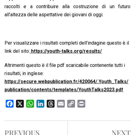
raccolti e a contribuire alla costruzione di un futuro
all’altezza delle aspettative dei giovani di oggi.
Per visualizzare i risultati completi dell’indagine questo è il
link del sito:
https://youth-talks.org/results/
Altrimenti questo è il file pdf scaricabile contenente tutti i
risultati, in inglese:
https://secure.webpublication.fr/420064/.Youth_Talks/
publication/contents/templates/YouthTalks2023.pdf
F
X
W
L
T
E
C
P
a
h
i
h
m
o
r
c
a
n
r
a
p
i
e
t
k
e
i
y
n
PREVIOUS
NEXT
b
s
e
a
l
L
t