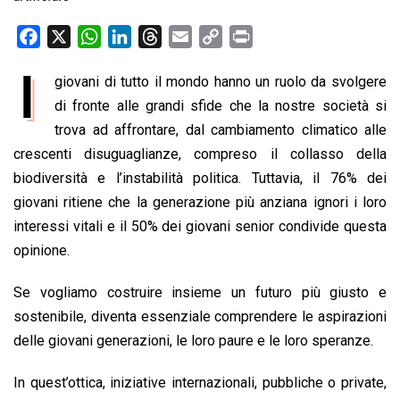
F
X
W
L
T
E
C
P
a
h
i
h
m
o
r
I
giovani di tutto il mondo hanno un ruolo da svolgere
c
a
n
r
a
p
i
e
di fronte alle grandi sfide che la nostre società si
t
k
e
i
y
n
b
s
e
a
l
L
t
trova ad affrontare, dal cambiamento climatico alle
o
A
d
d
i
crescenti disuguaglianze, compreso il collasso della
o
p
I
s
n
biodiversità e l’instabilità politica. Tuttavia, il 76% dei
k
p
n
k
giovani ritiene che la generazione più anziana ignori i loro
interessi vitali e il 50% dei giovani senior condivide questa
opinione.
Se vogliamo costruire insieme un futuro più giusto e
sostenibile, diventa essenziale comprendere le aspirazioni
delle giovani generazioni, le loro paure e le loro speranze.
In quest’ottica, iniziative internazionali, pubbliche o private,