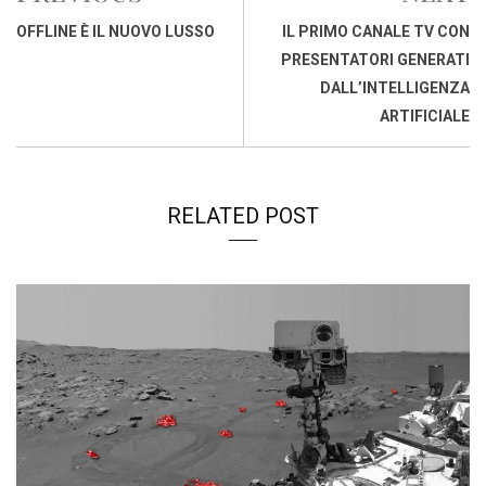
o
A
d
d
i
OFFLINE È IL NUOVO LUSSO
IL PRIMO CANALE TV CON
o
p
I
s
n
PRESENTATORI GENERATI
k
p
n
k
DALL’INTELLIGENZA
ARTIFICIALE
RELATED POST