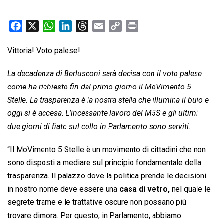
F
X
W
L
T
E
C
P
a
h
i
h
m
o
r
Vittoria! Voto palese!
c
a
n
r
a
p
i
e
t
k
e
i
y
n
La decadenza di Berlusconi sarà decisa con il voto palese
b
s
e
a
l
L
t
come ha richiesto fin dal primo giorno il MoVimento 5
o
A
d
d
i
Stelle. La trasparenza è la nostra stella che illumina il buio e
o
p
I
s
n
oggi si è accesa. L’incessante lavoro del M5S e gli ultimi
k
p
n
k
due giorni di fiato sul collo in Parlamento sono serviti.
“Il MoVimento 5 Stelle è un movimento di cittadini che non
sono disposti a mediare sul principio fondamentale della
trasparenza. Il palazzo dove la politica prende le decisioni
in nostro nome deve essere una
casa di vetro,
nel quale le
segrete trame e le trattative oscure non possano più
trovare dimora. Per questo, in Parlamento, abbiamo