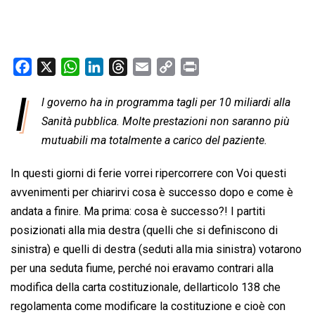
F
X
W
L
T
E
C
P
a
h
i
h
m
o
r
I
l governo ha in programma tagli per 10 miliardi alla
c
a
n
r
a
p
i
e
Sanità pubblica. Molte prestazioni non saranno più
t
k
e
i
y
n
b
s
e
a
l
L
t
mutuabili ma totalmente a carico del paziente.
o
A
d
d
i
In questi giorni di ferie vorrei ripercorrere con Voi questi
o
p
I
s
n
avvenimenti per chiarirvi cosa è successo dopo e come è
k
p
n
k
andata a finire. Ma prima: cosa è successo?! I partiti
posizionati alla mia destra (quelli che si definiscono di
sinistra) e quelli di destra (seduti alla mia sinistra) votarono
per una seduta fiume, perché noi eravamo contrari alla
modifica della carta costituzionale, dellarticolo 138 che
regolamenta come modificare la costituzione e cioè con