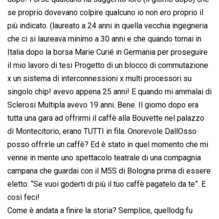
se proprio dovevano colpire qualcuno io non ero proprio il
più indicato. (laureato a 24 anni in quella vecchia ingegneria
che ci si laureava minimo a 30 anni e che quando tornai in
Italia dopo la borsa Marie Curié in Germania per proseguire
il mio lavoro di tesi Progetto di un blocco di commutazione
x un sistema di interconnessioni x multi processori su
singolo chip! avevo appena 25 anni! E quando mi ammalai di
Sclerosi Multipla avevo 19 anni. Bene. Il giorno dopo era
tutta una gara ad offrirmi il caffè alla Bouvette nel palazzo
di Montecitorio, erano TUTTI in fila. Onorevole DallOsso
posso offrirle un caffè? Ed è stato in quel momento che mi
venne in mente uno spettacolo teatrale di una compagnia
campana che guardai con il M5S di Bologna prima di essere
eletto: “Se vuoi goderti di più il tuo caffè pagatelo da te”. E
così feci!
Come è andata a finire la storia? Semplice, quellodg fu