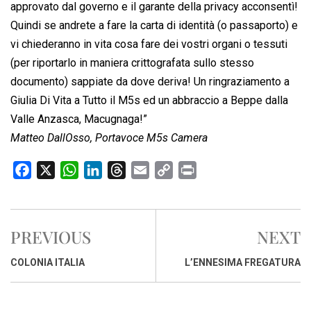
approvato dal governo e il garante della privacy acconsentì!
Quindi se andrete a fare la carta di identità (o passaporto) e
vi chiederanno in vita cosa fare dei vostri organi o tessuti
(per riportarlo in maniera crittografata sullo stesso
documento) sappiate da dove deriva! Un ringraziamento a
Giulia Di Vita a Tutto il M5s ed un abbraccio a Beppe dalla
Valle Anzasca, Macugnaga!”
Matteo DallOsso, Portavoce M5s Camera
F
X
W
L
T
E
C
P
a
h
i
h
m
o
r
c
a
n
r
a
p
i
e
t
k
e
i
y
n
PREVIOUS
NEXT
b
s
e
a
l
L
t
o
A
d
d
i
COLONIA ITALIA
L’ENNESIMA FREGATURA
o
p
I
s
n
k
p
n
k