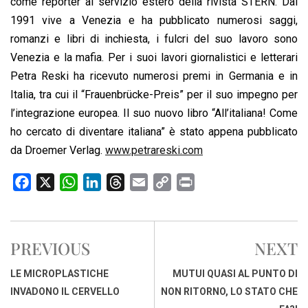
come reporter al servizio estero della rivista STERN. Dal
1991 vive a Venezia e ha pubblicato numerosi saggi,
romanzi e libri di inchiesta, i fulcri del suo lavoro sono
Venezia e la mafia. Per i suoi lavori giornalistici e letterari
Petra Reski ha ricevuto numerosi premi in Germania e in
Italia, tra cui il “Frauenbrücke-Preis” per il suo impegno per
l’integrazione europea. Il suo nuovo libro “All’italiana! Come
ho cercato di diventare italiana” è stato appena pubblicato
da Droemer Verlag.
www.petrareski.com
F
X
W
L
T
E
C
P
a
h
i
h
m
o
r
c
a
n
r
a
p
i
e
t
k
e
i
y
n
PREVIOUS
NEXT
b
s
e
a
l
L
t
o
A
d
d
i
LE MICROPLASTICHE
MUTUI QUASI AL PUNTO DI
o
p
I
s
n
INVADONO IL CERVELLO
NON RITORNO, LO STATO CHE
k
p
n
k