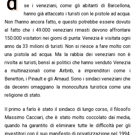
d
e
se i veneziani, come gli abitanti di Barcellona,
t
k
e
i
y
n
b
s
e
a
l
L
t
hanno già attaccato i turisti con le pistole ad acqua.
o
A
d
d
i
Non l’hanno ancora fatto, e questo potrebbe essere dovuto
o
p
I
s
n
al fatto che i 49.000 veneziani rimasti devono affrontare
k
p
n
k
150.000 visitatori nei giorni di punta: Venezia è visitata ogni
anno da 33 milioni di turisti. Non si riesce a fare molto con
una pistola ad acqua. Ma la rabbia dei veneziani non è
rivolta ai turisti, bensì ai politici che hanno venduto Venezia
a multinazionali come Airbnb, a imprenditori come i
Benetton, i Pinault e gli Arnaud. Sono i sindaci veneziani che
da decenni omaggiano la monocultura turistica come una
religione di stato.
Il primo a farlo è stato il sindaco di lungo corso, il filosofo
Massimo Cacciari, che è stato molto coccolato dai media,
quando ha garantito di eliminare tutte le difficoltà per gli
investitori con il suo manifesto di privatizzazione nel 1994.