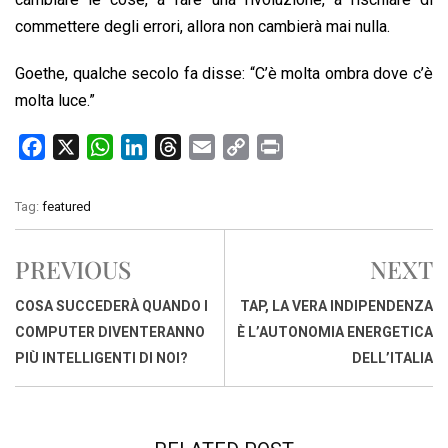
commettere degli errori, allora non cambierà mai nulla.
Goethe, qualche secolo fa disse: “C’è molta ombra dove c’è
molta luce.”
F
X
W
L
T
E
C
P
a
h
i
h
m
o
r
c
a
n
r
a
p
i
Tag:
featured
e
t
k
e
i
y
n
b
s
e
a
l
L
t
PREVIOUS
NEXT
o
A
d
d
i
o
p
I
s
n
COSA SUCCEDERÀ QUANDO I
TAP, LA VERA INDIPENDENZA
k
p
n
k
COMPUTER DIVENTERANNO
È L’AUTONOMIA ENERGETICA
PIÙ INTELLIGENTI DI NOI?
DELL’ITALIA