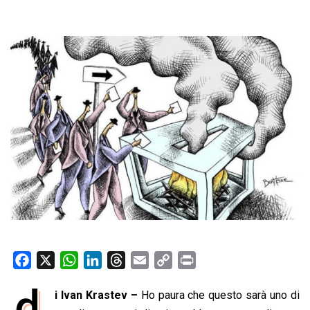
F
X
W
L
T
E
C
P
a
h
i
h
m
o
r
d
i Ivan Krastev –
Ho paura che questo sarà uno di
c
a
n
r
a
p
i