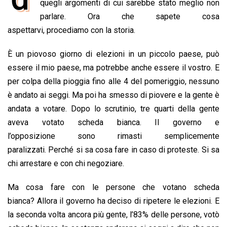
e
quegli argomenti di cui sarebbe stato meglio non
t
k
e
i
y
n
b
s
e
a
l
L
t
parlare. Ora che sapete cosa
o
A
d
d
i
aspettarvi, procediamo con la storia.
o
p
I
s
n
È un piovoso giorno di elezioni in un piccolo paese, può
k
p
n
k
essere il mio paese, ma potrebbe anche essere il vostro. E
per colpa della pioggia fino alle 4 del pomeriggio, nessuno
è andato ai seggi. Ma poi ha smesso di piovere e la gente è
andata a votare. Dopo lo scrutinio, tre quarti della gente
aveva votato scheda bianca. Il governo e
l’opposizione sono rimasti semplicemente
paralizzati. Perché si sa cosa fare in caso di proteste. Si sa
chi arrestare e con chi negoziare.
Ma cosa fare con le persone che votano scheda
bianca? Allora il governo ha deciso di ripetere le elezioni. E
la seconda volta ancora più gente, l’83% delle persone, votò