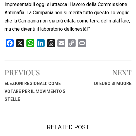
impresentabili oggi si attacca il lavoro della Commissione
Antimafia. La Campania non si merita tutto questo. Io voglio
che la Campania non sia più citata come terra del malaffare,
ma che diventi il laboratorio dellonestà!”
F
X
W
L
T
E
C
P
a
h
i
h
m
o
r
c
a
n
r
a
p
i
e
t
k
e
i
y
n
PREVIOUS
NEXT
b
s
e
a
l
L
t
o
A
d
d
i
ELEZIONI REGIONALI: COME
DI EURO SI MUORE
o
p
I
s
n
VOTARE PER IL MOVIMENTO 5
k
p
n
k
STELLE
RELATED POST