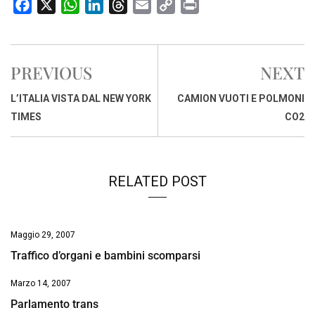
F
X
W
L
T
E
C
P
a
h
i
h
m
o
r
c
a
n
r
a
p
i
e
t
k
e
i
y
n
PREVIOUS
NEXT
b
s
e
a
l
L
t
o
A
d
d
i
L’ITALIA VISTA DAL NEW YORK
CAMION VUOTI E POLMONI
o
p
I
s
n
TIMES
CO2
k
p
n
k
RELATED POST
Maggio 29, 2007
Traffico d’organi e bambini scomparsi
Marzo 14, 2007
Parlamento trans