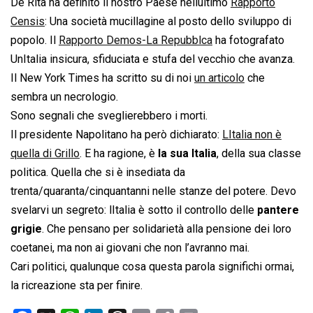
De Rita ha definito il nostro Paese nellultimo
Rapporto
Censis
: Una società mucillagine al posto dello sviluppo di
popolo. Il
Rapporto Demos-La Repubblca
ha fotografato
UnItalia insicura, sfiduciata e stufa del vecchio che avanza.
Il New York Times ha scritto su di noi
un articolo
che
sembra un necrologio.
Sono segnali che sveglierebbero i morti.
Il presidente Napolitano ha però dichiarato: 
LItalia non è
quella di Grillo
. E ha ragione, è
la sua Italia
, della sua classe
politica. Quella che si è insediata da
trenta/quaranta/cinquantanni nelle stanze del potere. Devo
svelarvi un segreto: lItalia è sotto il controllo delle
pantere
grigie
. Che pensano per solidarietà alla pensione dei loro
coetanei, ma non ai giovani che non l’avranno mai.
Cari politici, qualunque cosa questa parola significhi ormai,
la ricreazione sta per finire.