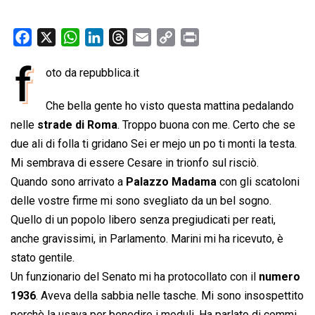
F
X
W
L
T
E
C
P
a
h
i
h
m
o
r
f
oto da repubblica.it
c
a
n
r
a
p
i
e
t
k
e
i
y
n
Che bella gente ho visto questa mattina pedalando
b
s
e
a
l
L
t
nelle
strade di Roma
. Troppo buona con me. Certo che se
o
A
d
d
i
due ali di folla ti gridano Sei er mejo un po ti monti la testa.
o
p
I
s
n
Mi sembrava di essere Cesare in trionfo sul risciò.
k
p
n
k
Quando sono arrivato a
Palazzo Madama
con gli scatoloni
delle vostre firme mi sono svegliato da un bel sogno.
Quello di un popolo libero senza pregiudicati per reati,
anche gravissimi, in Parlamento. Marini mi ha ricevuto, è
stato gentile.
Un funzionario del Senato mi ha protocollato con il
numero
1936
. Aveva della sabbia nelle tasche. Mi sono insospettito
perchè la usava per benedire i moduli. Ha parlato di commi,