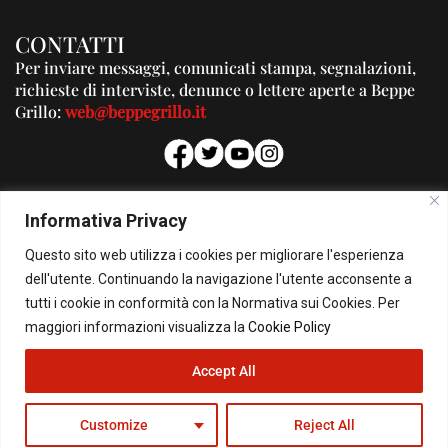
CONTATTI
Per inviare messaggi, comunicati stampa, segnalazioni,
richieste di interviste, denunce o lettere aperte a Beppe
Grillo:
web@beppegrillo.it
PUBBLICITA'
Informativa Privacy
Per la tua pubblicità su questo Blog:
Questo sito web utilizza i cookies per migliorare l'esperienza
pubblicita@beppegrillo.it
dell'utente. Continuando la navigazione l'utente acconsente a
tutti i cookie in conformità con la Normativa sui Cookies. Per
HOMEPAGE
COOKIE POLICY
PRIVACY POLICY
CONTATTI
maggiori informazioni visualizza la
Cookie Policy
Accept All
© Copyright 2026 - Il Blog di Beppe Grillo. All Rights Reserved - Powered by
happygrafic.com
Customize
Reject All