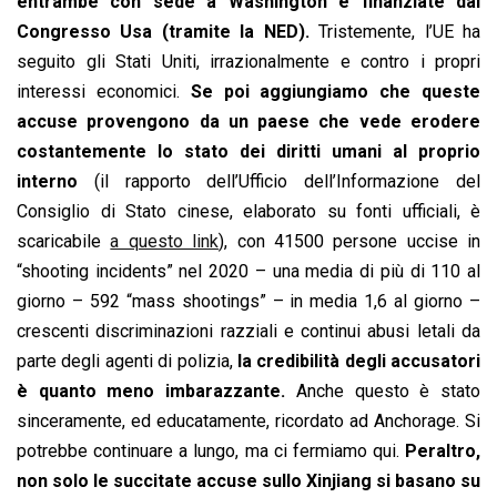
entrambe con sede a Washington e finanziate dal
Congresso Usa (tramite la NED).
Tristemente, l’UE ha
seguito gli Stati Uniti, irrazionalmente e contro i propri
interessi economici.
Se poi aggiungiamo che queste
accuse provengono da un paese che vede erodere
costantemente lo stato dei diritti umani al proprio
interno
(il rapporto dell’Ufficio dell’Informazione del
Consiglio di Stato cinese, elaborato su fonti ufficiali, è
scaricabile
a questo link
), con 41500 persone uccise in
“shooting incidents” nel 2020 – una media di più di 110 al
giorno – 592 “mass shootings” – in media 1,6 al giorno –
crescenti discriminazioni razziali e continui abusi letali da
parte degli agenti di polizia,
la credibilità degli accusatori
è quanto meno imbarazzante.
Anche questo è stato
sinceramente, ed educatamente, ricordato ad Anchorage. Si
potrebbe continuare a lungo, ma ci fermiamo qui.
Peraltro,
non solo le succitate accuse sullo Xinjiang si basano su