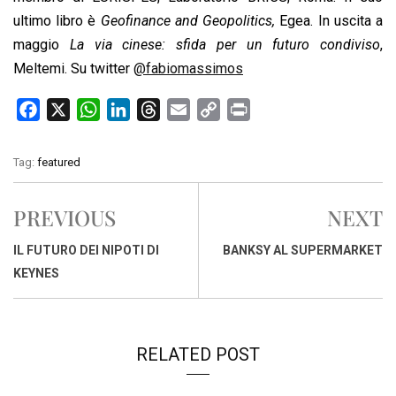
ultimo libro è
Geofinance and Geopolitics,
Egea. In uscita a
maggio
La via cinese: sfida per un futuro condiviso
,
Meltemi. Su twitter
@fabiomassimos
F
X
W
L
T
E
C
P
a
h
i
h
m
o
r
c
a
n
r
a
p
i
Tag:
featured
e
t
k
e
i
y
n
b
s
e
a
l
L
t
PREVIOUS
NEXT
o
A
d
d
i
o
p
I
s
n
IL FUTURO DEI NIPOTI DI
BANKSY AL SUPERMARKET
k
p
n
k
KEYNES
RELATED POST