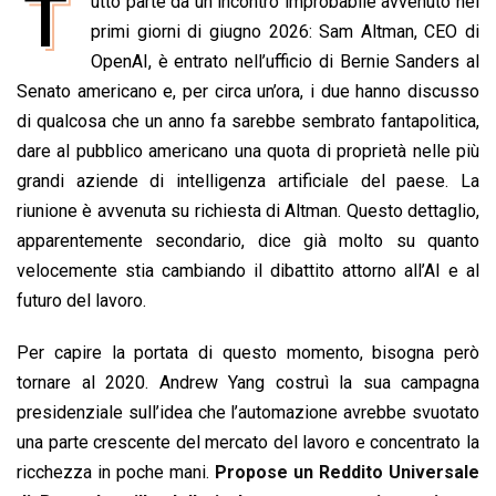
T
b
s
e
a
l
L
t
utto parte da un incontro improbabile avvenuto nei
o
A
d
d
i
primi giorni di giugno 2026: Sam Altman, CEO di
o
p
I
s
n
OpenAI, è entrato nell’ufficio di Bernie Sanders al
k
p
n
k
Senato americano e, per circa un’ora, i due hanno discusso
di qualcosa che un anno fa sarebbe sembrato fantapolitica,
dare al pubblico americano una quota di proprietà nelle più
grandi aziende di intelligenza artificiale del paese. La
riunione è avvenuta su richiesta di Altman. Questo dettaglio,
apparentemente secondario, dice già molto su quanto
velocemente stia cambiando il dibattito attorno all’AI e al
futuro del lavoro.
Per capire la portata di questo momento, bisogna però
tornare al 2020. Andrew Yang costruì la sua campagna
presidenziale sull’idea che l’automazione avrebbe svuotato
una parte crescente del mercato del lavoro e concentrato la
ricchezza in poche mani.
Propose un Reddito Universale