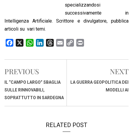
specializzandosi
successivamente in
Intelligenza Artificiale. Scrittore e divulgatore, pubblica
articoli su vari temi.
F
X
W
L
T
E
C
P
a
h
i
h
m
o
r
c
a
n
r
a
p
i
e
t
k
e
i
y
n
PREVIOUS
NEXT
b
s
e
a
l
L
t
o
A
d
d
i
IL “CAMPO LARGO” SBAGLIA
LA GUERRA GEOPOLITICA DEI
o
p
I
s
n
SULLE RINNOVABILI,
MODELLI AI
k
p
n
k
SOPRATTUTTO IN SARDEGNA
RELATED POST