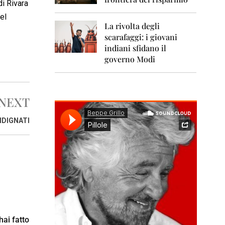
0
di Rivara
1
el
1
La rivolta degli
scarafaggi: i giovani
2
0
indiani sfidano il
1
governo Modi
2
2
0
NEXT
1
3
INDIGNATI
2
0
1
4
2
0
1
5
ai fatto
2