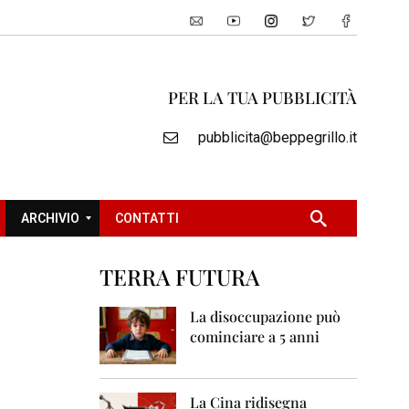
PER LA TUA PUBBLICITÀ
pubblicita@beppegrillo.it
ARCHIVIO
CONTATTI
TERRA FUTURA
2
0
La disoccupazione può
0
cominciare a 5 anni
5
2
0
La Cina ridisegna