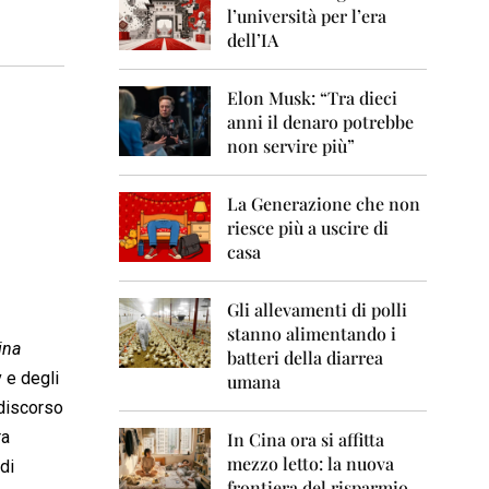
0
l’università per l’era
6
dell’IA
2
0
Elon Musk: “Tra dieci
0
anni il denaro potrebbe
7
non servire più”
2
0
La Generazione che non
0
8
riesce più a uscire di
casa
2
0
0
Gli allevamenti di polli
9
stanno alimentando i
ina
batteri della diarrea
2
v e degli
umana
0
 discorso
1
0
ra
In Cina ora si affitta
mezzo letto: la nuova
di
2
frontiera del risparmio