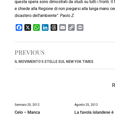
questa opera sono dimostrati da studi su tutti i fronti. I
e chiede alla Regione di non piegarsi alla lunga mano ce
dicastero dell’ambiente”.
Paolo Z.
F
X
W
L
T
E
C
P
a
h
i
h
m
o
r
c
a
n
r
a
p
i
e
t
k
e
i
y
n
PREVIOUS
b
s
e
a
l
L
t
o
A
d
d
i
IL MOVIMENTO 5 STELLE SUL NEW YOK TIMES
o
p
I
s
n
k
p
n
k
R
Gennaio 20, 2012
Agosto 25, 2012
Celo – Manca
La favola islandese è