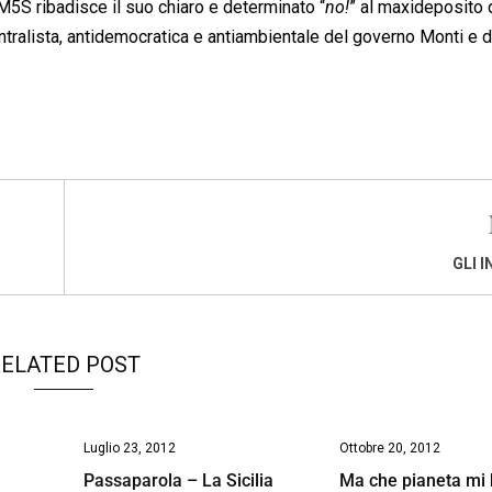
l M5S ribadisce il suo chiaro e determinato “
no!
” al maxideposito 
ntralista, antidemocratica e antiambientale del governo Monti e d
GLI 
ELATED POST
Luglio 23, 2012
Ottobre 20, 2012
Passaparola – La Sicilia
Ma che pianeta mi h