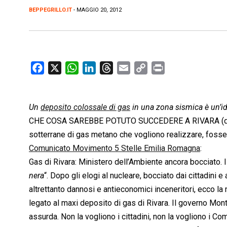
BEPPEGRILLO.IT
- MAGGIO 20, 2012
F
X
W
L
T
E
C
P
a
h
i
h
m
o
r
c
a
n
r
a
p
i
Un
deposito colossale di gas
e
t
k
e
i
in una zona sismica è un’id
y
n
b
s
e
a
l
L
t
CHE COSA SAREBBE POTUTO SUCCEDERE A RIVARA (dove si
o
A
d
d
i
sotterrane di gas metano che vogliono realizzare, fosse
o
p
I
s
n
Comunicato Movimento 5 Stelle Emilia Romagna
:
k
p
n
k
Gas di Rivara: Ministero dell’Ambiente ancora bocciato. 
nera
“. Dopo gli elogi al nucleare, bocciato dai cittadini
altrettanto dannosi e antieconomici inceneritori, ecco la n
legato al maxi deposito di gas di Rivara. Il governo Mont
assurda. Non la vogliono i cittadini, non la vogliono i Com