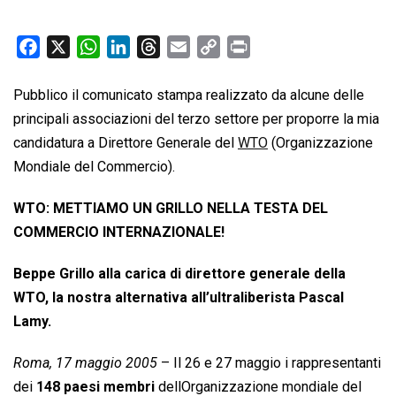
F
X
W
L
T
E
C
P
a
h
i
h
m
o
r
c
a
n
r
a
p
i
Pubblico il comunicato stampa realizzato da alcune delle
e
t
k
e
i
y
n
principali associazioni del terzo settore per proporre la mia
b
s
e
a
l
L
t
candidatura a Direttore Generale del
WTO
(Organizzazione
o
A
d
d
i
Mondiale del Commercio).
o
p
I
s
n
k
p
n
k
WTO: METTIAMO UN GRILLO NELLA TESTA DEL
COMMERCIO INTERNAZIONALE!
Beppe Grillo alla carica di direttore generale della
WTO, la nostra alternativa all’ultraliberista Pascal
Lamy.
Roma, 17 maggio 2005
– Il 26 e 27 maggio i rappresentanti
dei
148 paesi membri
dellOrganizzazione mondiale del