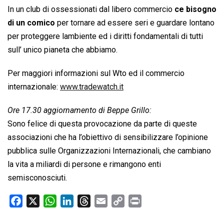
In un club di ossessionati dal libero commercio
ce bisogno
di un comico
per tornare ad essere seri e guardare lontano
per proteggere lambiente ed i diritti fondamentali di tutti
sull’ unico pianeta che abbiamo.
Per maggiori informazioni sul Wto ed il commercio
internazionale:
www.tradewatch.it
Ore 17.30 aggiornamento di Beppe Grillo:
Sono felice di questa provocazione da parte di queste
associazioni che ha l’obiettivo di sensibilizzare l’opinione
pubblica sulle Organizzazioni Internazionali, che cambiano
la vita a miliardi di persone e rimangono enti
semisconosciuti.
F
X
W
L
T
E
C
P
a
h
i
h
m
o
r