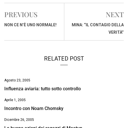
c
a
n
r
a
p
i
e
t
k
e
i
y
n
PREVIOUS
NEXT
b
s
e
a
l
L
t
o
A
d
d
i
NON CE N’È UNO NORMALE!
MINA: “IL CONTAGIO DELLA
o
p
I
s
n
VERITÀ”
k
p
n
k
RELATED POST
Agosto 23, 2005
Influenza aviaria: tutto sotto controllo
Aprile 1, 2005
Incontro con Noam Chomsky
Dicembre 26, 2005