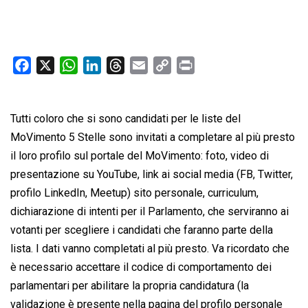
F
X
W
L
T
E
C
P
a
h
i
h
m
o
r
c
a
n
r
a
p
i
Tutti coloro che si sono candidati per le liste del
e
t
k
e
i
y
n
b
s
e
a
l
L
t
MoVimento 5 Stelle sono invitati a completare al più presto
o
A
d
d
i
il loro profilo sul portale del MoVimento: foto, video di
o
p
I
s
n
presentazione su YouTube, link ai social media (FB, Twitter,
k
p
n
k
profilo LinkedIn, Meetup) sito personale, curriculum,
dichiarazione di intenti per il Parlamento, che serviranno ai
votanti per scegliere i candidati che faranno parte della
lista. I dati vanno completati al più presto. Va ricordato che
è necessario accettare il codice di comportamento dei
parlamentari per abilitare la propria candidatura (la
validazione è presente nella pagina del profilo personale