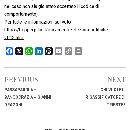
nel caso non sia già stato accettato il codice di
comportamento).
Per tutte le informazioni sul voto:
https://beppegrillo.it/movimento/elezioni-politiche-
2013.html
F
X
W
L
T
E
C
P
a
h
i
h
m
o
r
c
a
n
r
a
p
i
e
t
k
e
i
y
n
PREVIOUS
NEXT
b
s
e
a
l
L
t
o
A
d
d
i
PASSAPAROLA –
CHI VUOLE IL
o
p
I
s
n
BANCOCRAZIA – GIANNI
RIGASSIFICATORE DI
k
p
n
k
DRAGONI
TRIESTE?