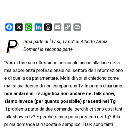
F
X
W
L
T
E
C
P
a
h
i
h
m
o
r
P
rima parte di “Tv sì, Tv no” di Alberto Airola.
c
a
n
r
a
p
i
e
Domani la seconda parte
t
k
e
i
y
n
b
s
e
a
l
L
t
“Vorrei fare una riflessione personale anche alla luce della
o
A
d
d
i
mia esperienza professionale nel settore dell’informazione
o
p
I
s
n
e di quella da parlamentare. Molti di voi si chiedono come
k
p
n
k
mai si sia deciso di non comparire in Tv. In primis chiariamo:
non andare in Tv significa non andare nei talk show,
siamo invece (per quanto possibile) presenti nei Tg
.
Il problema parte da due domande: perchè ci sono così tanti
talk show in tv? E perchè siamo poco presenti nei Tg? Alla
prima domanda la risposta è semplice: i talk sono tanti