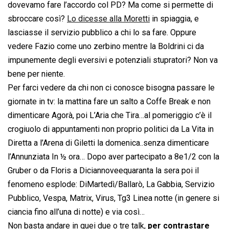
dovevamo fare l’accordo col PD? Ma come si permette di
sbroccare così?
Lo dicesse alla Moretti
in spiaggia, e
lasciasse il servizio pubblico a chi lo sa fare. Oppure
vedere Fazio come uno zerbino mentre la Boldrini ci da
impunemente degli eversivi e potenziali stupratori? Non va
bene per niente.
Per farci vedere da chi non ci conosce bisogna passare le
giornate in tv: la mattina fare un salto a Coffe Break e non
dimenticare Agorà, poi L’Aria che Tira…al pomeriggio c’è il
crogiuolo di appuntamenti non proprio politici da La Vita in
Diretta a l’Arena di Giletti la domenica..senza dimenticare
l’Annunziata In ½ ora… Dopo aver partecipato a 8e1/2 con la
Gruber o da Floris a Diciannoveequaranta la sera poi il
fenomeno esplode: DiMartedì/Ballarò, La Gabbia, Servizio
Pubblico, Vespa, Matrix, Virus, Tg3 Linea notte (in genere si
ciancia fino all’una di notte) e via così…
Non basta andare in quei due o tre talk,
per contrastare