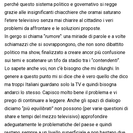
perché questo sistema politico e governativo si regge
grazie alle insignificanti chiacchiere che oramai saturano
l’etere televisivo senza mai chiarire al cittadino i veri
problemi da affrontare e le soluzioni proposte.
In gergo si chiama “
rumore
“: una miriade di parole e a volte
schiamazzi che si sovrappongono, che non sono dibattito
politico ma show, finalizzato a creare ancor più confusione
sui temi e scatenare un tifo da stadio tra i “
contendenti
“.
Lo sapete anche voi, non c’è bisogno che mi dilunghi. In
genere a questo punto mi si dice che è vero quello che dico
ma troppi Italiani guardano solo la TV e quindi bisogna
andarci lo stesso. Capisco molto bene il problema e vi
prego di continuare a leggere. Anche gli spazi di dialogo
diciamo “
più equilibrati
” non possono (per varie questioni di
share e tempi del mezzo televisivo) approfondire
adeguatamente le problematiche del paese e quindi
restano sempre a un livello superficiale e non bastano due