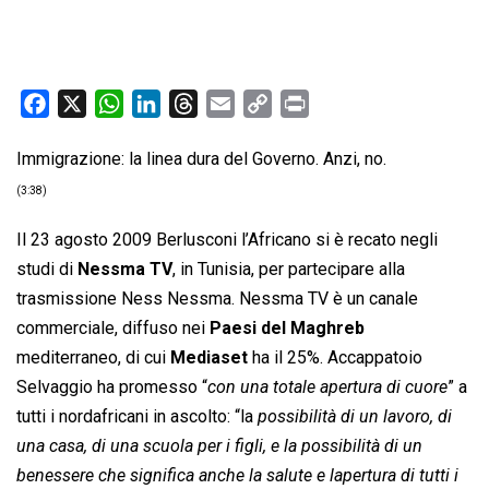
F
X
W
L
T
E
C
P
a
h
i
h
m
o
r
Immigrazione: la linea dura del Governo. Anzi, no.
c
a
n
r
a
p
i
e
t
k
e
i
y
n
(3:38)
b
s
e
a
l
L
t
Il 23 agosto 2009 Berlusconi l’Africano si è recato negli
o
A
d
d
i
studi di
Nessma TV
, in Tunisia, per partecipare alla
o
p
I
s
n
trasmissione Ness Nessma. Nessma TV è un canale
k
p
n
k
commerciale, diffuso nei
Paesi del Maghreb
mediterraneo, di cui
Mediaset
ha il 25%. Accappatoio
Selvaggio ha promesso “
con una totale apertura di cuore
” a
tutti i nordafricani in ascolto: “la
possibilità di un lavoro, di
una casa, di una scuola per i figli, e la possibilità di un
benessere che significa anche la salute e lapertura di tutti i