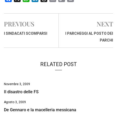
a
h
i
h
m
o
r
c
a
n
r
a
p
i
e
t
k
e
i
y
n
PREVIOUS
NEXT
b
s
e
a
l
L
t
o
A
d
d
i
I SINDACATI SCOMPARSI
I PARCHEGGI AL POSTO DEI
o
p
I
s
n
PARCHI
k
p
n
k
RELATED POST
Novembre 3, 2009
Il disastro delle FS
Agosto 3, 2009
De Gennaro e la macelleria messicana