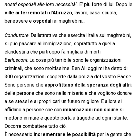
nostri ospedali alle loro necessità
“. E’ più forte di lui. Dopo le
ville ai terremotati d’Abruzzo
, lavoro, casa, scuola,
benessere e
ospedali
ai maghrebini…
Conduttore
: Dallattrattiva che esercita lItalia sui maghrebini,
si può passare allimmigrazione, soprattutto a quella
clandestina che purtroppo fa migliaia di morti
Berlusconi
: La cosa più terribile sono le organizzazioni
criminali, che sono moltissime. Ben Ali oggi mi ha detto di
300 organizzazioni scoperte dalla polizia del vostro Paese.
Sono persone che
approfittano della speranza degli altri
,
delle persone che sono nella miseria e che vogliono donare
a se stessi e ai propri cari un futuro migliore. E allora si
affidano a persone che con
imbarcazioni non sicure
si
mettono in mare e questo porta a tragedie ad ogni istante.
Occorre combattere tutto ciò.
È necessario
incrementare le possibilità
per la gente che