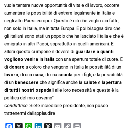
vuole tentare nuove opportunità di vita e di lavoro, occorre
aumentare le possibilità di entrare legalmente in Italia e
negli altri Paesi europei. Questo è ciò che voglio sia fatto,
non solo in Italia, ma in tutta Europa. E poi bisogna dire che
gli italiani sono stati un popolo che ha lasciato lItalia e che è
emigrato in altri Paesi, soprattutto in quelli americani. E
allora questo ci impone il dovere di
guardare a quanti
vogliono venire in Italia
con una apertura totale di cuore. E
di
donare
a coloro che vengono in Italia la possibilità di un
lavoro
, di una
casa
, di una
scuola
per i figli, e la possibilità
di un
benessere
che significa anche la
salute
e
lapertura
di tutti i nostri ospedali
alle loro necessità e questa è la
politica del mio governo”
Conduttrice
: Siete incredibile presidente, non posso
trattenermi dallapplaudire
F
X
W
L
T
E
C
P