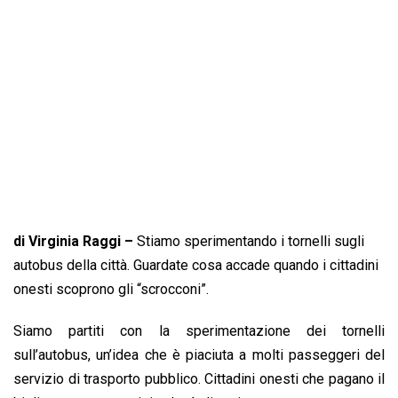
o
A
d
d
i
o
p
I
s
n
k
p
n
k
di Virginia Raggi –
Stiamo sperimentando i tornelli sugli
autobus della città. Guardate cosa accade quando i cittadini
onesti scoprono gli “scrocconi”.
Siamo partiti con la sperimentazione dei tornelli
sull’autobus, un’idea che è piaciuta a molti passeggeri del
servizio di trasporto pubblico. Cittadini onesti che pagano il