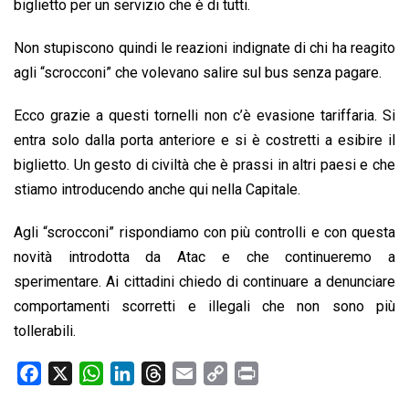
biglietto per un servizio che è di tutti.
Non stupiscono quindi le reazioni indignate di chi ha reagito
agli “scrocconi” che volevano salire sul bus senza pagare.
Ecco grazie a questi tornelli non c’è evasione tariffaria. Si
entra solo dalla porta anteriore e si è costretti a esibire il
biglietto. Un gesto di civiltà che è prassi in altri paesi e che
stiamo introducendo anche qui nella Capitale.
Agli “scrocconi” rispondiamo con più controlli e con questa
novità introdotta da Atac e che continueremo a
sperimentare. Ai cittadini chiedo di continuare a denunciare
comportamenti scorretti e illegali che non sono più
tollerabili.
F
X
W
L
T
E
C
P
a
h
i
h
m
o
r