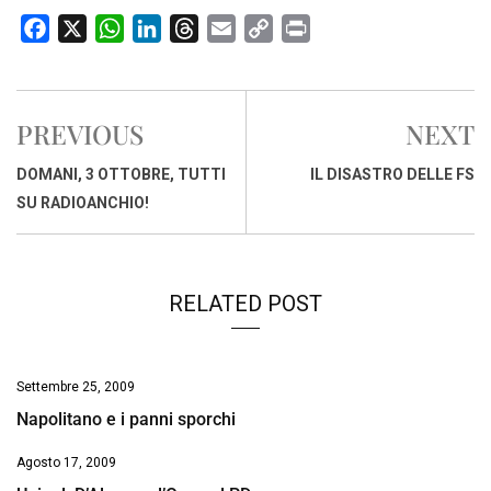
F
X
W
L
T
E
C
P
a
h
i
h
m
o
r
c
a
n
r
a
p
i
e
t
k
e
i
y
n
PREVIOUS
NEXT
b
s
e
a
l
L
t
o
A
d
d
i
DOMANI, 3 OTTOBRE, TUTTI
IL DISASTRO DELLE FS
o
p
I
s
n
SU RADIOANCHIO!
k
p
n
k
RELATED POST
Settembre 25, 2009
Napolitano e i panni sporchi
Agosto 17, 2009