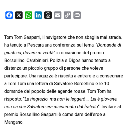
F
X
W
L
T
E
C
P
a
h
i
h
m
o
r
c
a
n
r
a
p
i
Tom Tom Gasparri, il navigatore che non sbaglia mai strada,
e
t
k
e
i
y
n
b
s
e
a
l
L
t
ha tenuto a Pescara
una conferenza
sul tema: “
Domanda di
o
A
d
d
i
giustizia, dovere di verità
” in occasione del premio
o
p
I
s
n
Borsellino. Carabinieri, Polizia e Digos hanno tenuto a
k
p
n
k
distanza un piccolo gruppo di persone che voleva
partecipare. Una ragazza è riuscita a entrare e a consegnare
a Tom Tom una lettera di Salvatore Borsellino e le 10
domande del popolo delle agende rosse. Tom Tom ha
risposto: “
La ringrazio, ma non le leggerò … Lei è giovane,
non sa che Salvatore era disistimato dal fratello
“. Invitare al
premio Borsellino Gasparri è come dare dell’eroe a
Mangano.