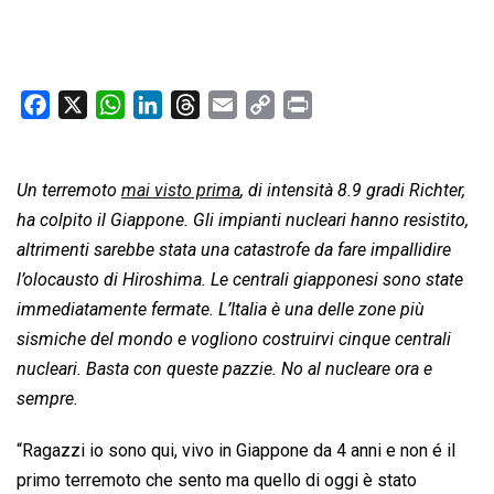
F
X
W
L
T
E
C
P
a
h
i
h
m
o
r
c
a
n
r
a
p
i
Un terremoto
e
mai visto prima
t
k
e
i
, di intensità 8.9 gradi Richter,
y
n
b
s
e
a
l
L
t
ha colpito il Giappone. Gli impianti nucleari hanno resistito,
o
A
d
d
i
altrimenti sarebbe stata una catastrofe da fare impallidire
o
p
I
s
n
l’olocausto di Hiroshima. Le centrali giapponesi sono state
k
p
n
k
immediatamente fermate. L’Italia è una delle zone più
sismiche del mondo e vogliono costruirvi cinque centrali
nucleari. Basta con queste pazzie. No al nucleare ora e
sempre.
“Ragazzi io sono qui, vivo in Giappone da 4 anni e non é il
primo terremoto che sento ma quello di oggi è stato