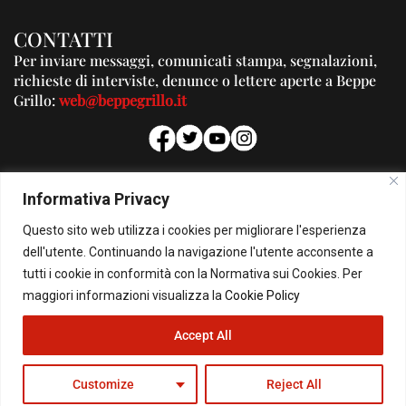
CONTATTI
Per inviare messaggi, comunicati stampa, segnalazioni,
richieste di interviste, denunce o lettere aperte a Beppe
Grillo:
web@beppegrillo.it
PUBBLICITA'
Informativa Privacy
Per la tua pubblicità su questo Blog:
Questo sito web utilizza i cookies per migliorare l'esperienza
pubblicita@beppegrillo.it
dell'utente. Continuando la navigazione l'utente acconsente a
tutti i cookie in conformità con la Normativa sui Cookies. Per
HOMEPAGE
COOKIE POLICY
PRIVACY POLICY
CONTATTI
maggiori informazioni visualizza la
Cookie Policy
Accept All
© Copyright 2026 - Il Blog di Beppe Grillo. All Rights Reserved - Powered by
happygrafic.com
Customize
Reject All