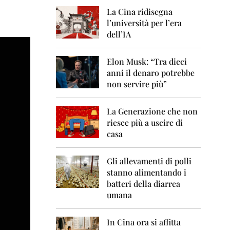
0
6
La Cina ridisegna
l’università per l’era
2
dell’IA
0
0
7
Elon Musk: “Tra dieci
anni il denaro potrebbe
2
non servire più”
0
0
8
La Generazione che non
riesce più a uscire di
2
casa
0
0
9
Gli allevamenti di polli
stanno alimentando i
2
0
batteri della diarrea
1
umana
0
2
In Cina ora si affitta