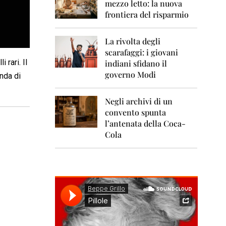
0
mezzo letto: la nuova
1
frontiera del risparmio
1
2
La rivolta degli
0
scarafaggi: i giovani
1
 rari. Il
indiani sfidano il
2
governo Modi
anda di
2
0
Negli archivi di un
1
convento spunta
3
l’antenata della Coca-
2
Cola
0
1
4
2
0
1
5
2