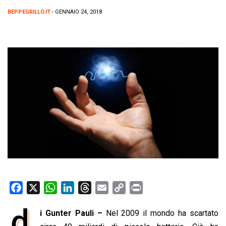
BEPPEGRILLO.IT
- GENNAIO 24, 2018
F
X
W
L
T
E
C
P
a
h
i
h
m
o
r
d
i Gunter Pauli –
Nel 2009 il mondo ha scartato
c
a
n
r
a
p
i