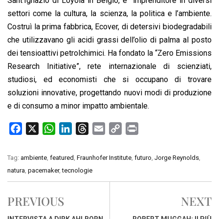
Sant’Ignazio di Loyola in Belgio, è imprenditore in diversi
settori come la cultura, la scienza, la politica e l’ambiente.
Costruì la prima fabbrica, Ecover, di detersivi biodegradabili
che utilizzavano gli acidi grassi dell’olio di palma al posto
dei tensioattivi petrolchimici. Ha fondato la “Zero Emissions
Research Initiative”, rete internazionale di scienziati,
studiosi, ed economisti che si occupano di trovare
soluzioni innovative, progettando nuovi modi di produzione
e di consumo a minor impatto ambientale.
F
X
W
L
T
E
C
P
a
h
i
h
m
o
r
c
a
n
r
a
p
i
Tag:
ambiente
,
featured
,
Fraunhofer Institute
,
futuro
,
Jorge Reynolds
,
e
t
k
e
i
y
n
natura
,
pacemaker
,
tecnologie
b
s
e
a
l
L
t
o
A
d
d
i
PREVIOUS
NEXT
o
p
I
s
n
k
p
n
k
INTERVISTA A DIRK AHLBORN,
ROBERT MUGGAH: II PIÙ