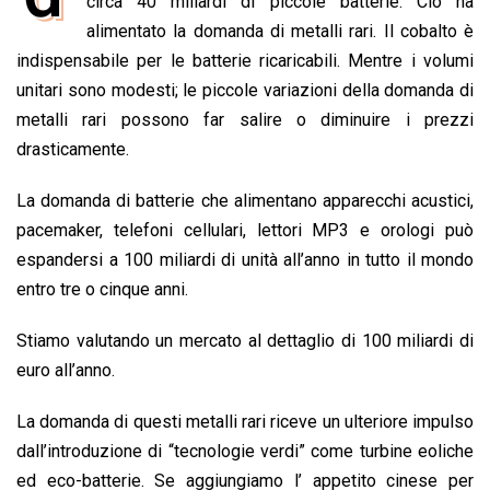
e
circa 40 miliardi di piccole batterie. Ciò ha
t
k
e
i
y
n
b
s
e
a
l
L
t
alimentato la domanda di metalli rari. Il cobalto è
o
A
d
d
i
indispensabile per le batterie ricaricabili. Mentre i volumi
o
p
I
s
n
unitari sono modesti; le piccole variazioni della domanda di
k
p
n
k
metalli rari possono far salire o diminuire i prezzi
drasticamente.
La domanda di batterie che alimentano apparecchi acustici,
pacemaker, telefoni cellulari, lettori MP3 e orologi può
espandersi a 100 miliardi di unità all’anno in tutto il mondo
entro tre o cinque anni.
Stiamo valutando un mercato al dettaglio di 100 miliardi di
euro all’anno.
La domanda di questi metalli rari riceve un ulteriore impulso
dall’introduzione di “tecnologie verdi” come turbine eoliche
ed eco-batterie. Se aggiungiamo l’ appetito cinese per