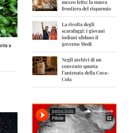
0
mezzo letto: la nuova
1
frontiera del risparmio
1
2
La rivolta degli
0
scarafaggi: i giovani
1
indiani sfidano il
2
governo Modi
onta a
2
0
Negli archivi di un
1
convento spunta
3
l’antenata della Coca-
2
Cola
0
1
4
2
0
1
5
2