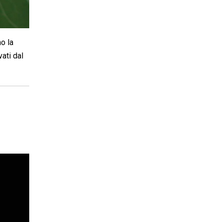
no la
vati dal