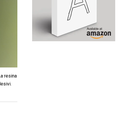
La resina
esivi.