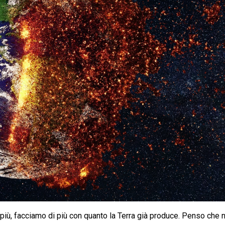
 più, facciamo di più con quanto la Terra già produce. Penso che n