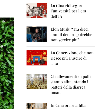
0
6
La Cina ridisegna
l’università per l’era
2
dell’IA
0
0
7
Elon Musk: “Tra dieci
anni il denaro potrebbe
2
non servire più”
0
0
8
La Generazione che non
riesce più a uscire di
2
casa
0
0
9
Gli allevamenti di polli
stanno alimentando i
2
0
batteri della diarrea
1
umana
0
2
In Cina ora si affitta