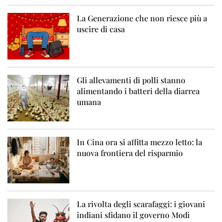
La Generazione che non riesce più a
uscire di casa
Gli allevamenti di polli stanno
alimentando i batteri della diarrea
umana
In Cina ora si affitta mezzo letto: la
nuova frontiera del risparmio
La rivolta degli scarafaggi: i giovani
indiani sfidano il governo Modi