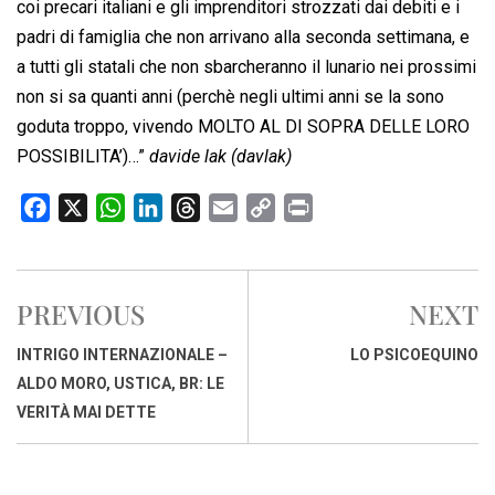
coi precari italiani e gli imprenditori strozzati dai debiti e i
padri di famiglia che non arrivano alla seconda settimana, e
a tutti gli statali che non sbarcheranno il lunario nei prossimi
non si sa quanti anni (perchè negli ultimi anni se la sono
goduta troppo, vivendo MOLTO AL DI SOPRA DELLE LORO
POSSIBILITA’)…”
davide lak (davlak)
F
X
W
L
T
E
C
P
a
h
i
h
m
o
r
c
a
n
r
a
p
i
e
t
k
e
i
y
n
PREVIOUS
NEXT
b
s
e
a
l
L
t
o
A
d
d
i
INTRIGO INTERNAZIONALE –
LO PSICOEQUINO
o
p
I
s
n
ALDO MORO, USTICA, BR: LE
k
p
n
k
VERITÀ MAI DETTE