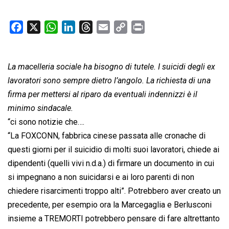
F
X
W
L
T
E
C
P
a
h
i
h
m
o
r
c
a
n
r
a
p
i
La macelleria sociale ha bisogno di tutele. I suicidi degli ex
e
t
k
e
i
y
n
b
s
e
a
l
L
t
lavoratori sono sempre dietro l’angolo. La richiesta di una
o
A
d
d
i
firma per mettersi al riparo da eventuali indennizzi è il
o
p
I
s
n
minimo sindacale.
k
p
n
k
“ci sono notizie che….
“La FOXCONN, fabbrica cinese passata alle cronache di
questi giorni per il suicidio di molti suoi lavoratori, chiede ai
dipendenti (quelli vivi n.d.a.) di firmare un documento in cui
si impegnano a non suicidarsi e ai loro parenti di non
chiedere risarcimenti troppo alti”. Potrebbero aver creato un
precedente, per esempio ora la Marcegaglia e Berlusconi
insieme a TREMORTI potrebbero pensare di fare altrettanto