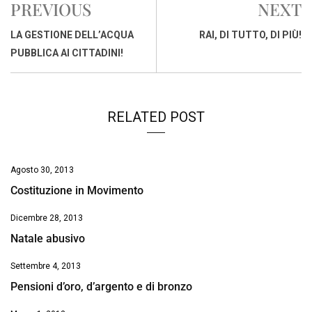
PREVIOUS
NEXT
b
s
e
a
l
L
t
o
A
d
d
i
LA GESTIONE DELL’ACQUA
RAI, DI TUTTO, DI PIÙ!
o
p
I
s
n
PUBBLICA AI CITTADINI!
k
p
n
k
RELATED POST
Agosto 30, 2013
Costituzione in Movimento
Dicembre 28, 2013
Natale abusivo
Settembre 4, 2013
Pensioni d’oro, d’argento e di bronzo