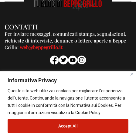
CONTATTI
Per inviare messaggi, comunicati stampa, segnalazioni,
richieste di interviste, denunce o lettere aperte a Beppe
Grillo:
web@beppegrillo.it
PUBBLICITA'
Informativa Privacy
Per la tua pubblicità su questo Blog:
Questo sito web utilizza i cookies per migliorare l'esperienza
pubblicita@beppegrillo.it
dell'utente. Continuando la navigazione l'utente acconsente a
tutti i cookie in conformità con la Normativa sui Cookies. Per
HOMEPAGE
COOKIE POLICY
PRIVACY POLICY
CONTATTI
maggiori informazioni visualizza la
Cookie Policy
Accept All
© Copyright 2026 - Il Blog di Beppe Grillo. All Rights Reserved - Powered by
happygrafic.com