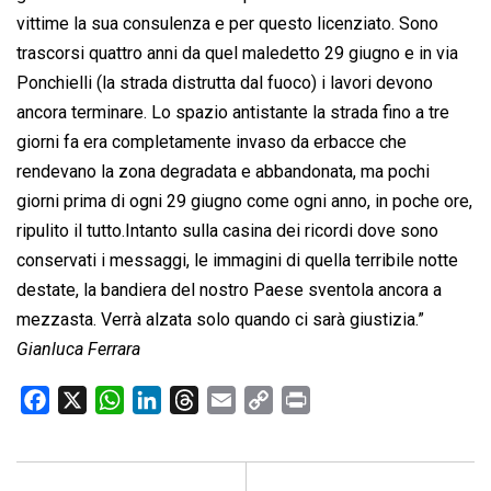
vittime la sua consulenza e per questo licenziato. Sono
trascorsi quattro anni da quel maledetto 29 giugno e in via
Ponchielli (la strada distrutta dal fuoco) i lavori devono
ancora terminare. Lo spazio antistante la strada fino a tre
giorni fa era completamente invaso da erbacce che
rendevano la zona degradata e abbandonata, ma pochi
giorni prima di ogni 29 giugno come ogni anno, in poche ore,
ripulito il tutto.Intanto sulla casina dei ricordi dove sono
conservati i messaggi, le immagini di quella terribile notte
destate, la bandiera del nostro Paese sventola ancora a
mezzasta. Verrà alzata solo quando ci sarà giustizia.”
Gianluca Ferrara
F
X
W
L
T
E
C
P
a
h
i
h
m
o
r
c
a
n
r
a
p
i
e
t
k
e
i
y
n