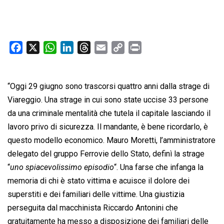
F
X
W
L
T
E
C
P
a
h
i
h
m
o
r
c
a
n
r
a
p
i
“Oggi 29 giugno sono trascorsi quattro anni dalla strage di
e
t
k
e
i
y
n
b
s
e
a
l
L
t
Viareggio. Una strage in cui sono state uccise 33 persone
o
A
d
d
i
da una criminale mentalità che tutela il capitale lasciando il
o
p
I
s
n
lavoro privo di sicurezza. Il mandante, è bene ricordarlo, è
k
p
n
k
questo modello economico. Mauro Moretti, l’amministratore
delegato del gruppo Ferrovie dello Stato, definì la strage
“
uno spiacevolissimo episodio
“. Una farse che infanga la
memoria di chi è stato vittima e acuisce il dolore dei
superstiti e dei familiari delle vittime. Una giustizia
perseguita dal macchinista Riccardo Antonini che
gratuitamente ha messo a disposizione dei familiari delle