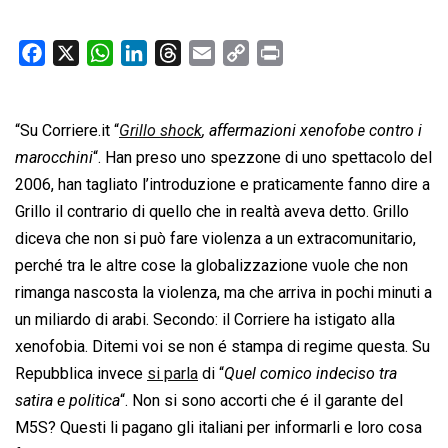
F
X
W
L
T
E
C
P
a
h
i
h
m
o
r
c
a
n
r
a
p
i
“Su Corriere.it “
e
t
Grillo shock
k
e
, affermazioni xenofobe contro i
i
y
n
b
s
e
a
l
L
t
marocchini
“. Han preso uno spezzone di uno spettacolo del
o
A
d
d
i
2006, han tagliato l’introduzione e praticamente fanno dire a
o
p
I
s
n
Grillo il contrario di quello che in realtà aveva detto. Grillo
k
p
n
k
diceva che non si può fare violenza a un extracomunitario,
perché tra le altre cose la globalizzazione vuole che non
rimanga nascosta la violenza, ma che arriva in pochi minuti a
un miliardo di arabi. Secondo: il Corriere ha istigato alla
xenofobia. Ditemi voi se non é stampa di regime questa. Su
Repubblica invece
si parla
di “
Quel comico indeciso tra
satira e politica
“. Non si sono accorti che é il garante del
M5S? Questi li pagano gli italiani per informarli e loro cosa