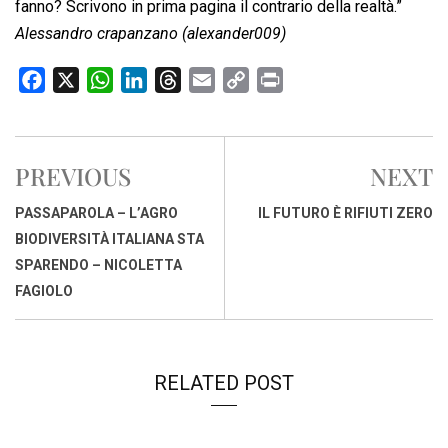
fanno? Scrivono in prima pagina il contrario della realtà.”
Alessandro crapanzano (alexander009)
F
X
W
L
T
E
C
P
a
h
i
h
m
o
r
c
a
n
r
a
p
i
e
t
k
e
i
y
n
PREVIOUS
NEXT
b
s
e
a
l
L
t
o
A
d
d
i
PASSAPAROLA – L’AGRO
IL FUTURO È RIFIUTI ZERO
o
p
I
s
n
BIODIVERSITÀ ITALIANA STA
k
p
n
k
SPARENDO – NICOLETTA
FAGIOLO
RELATED POST