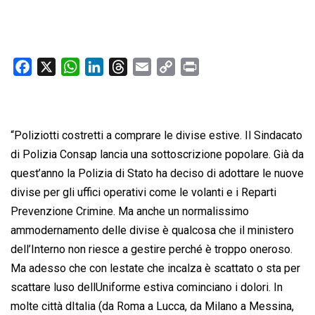
F
X
W
L
T
E
C
P
a
h
i
h
m
o
r
c
a
n
r
a
p
i
e
t
k
e
i
y
n
“Poliziotti costretti a comprare le divise estive. Il Sindacato
b
s
e
a
l
L
t
di Polizia Consap lancia una sottoscrizione popolare. Già da
o
A
d
d
i
quest’anno la Polizia di Stato ha deciso di adottare le nuove
o
p
I
s
n
divise per gli uffici operativi come le volanti e i Reparti
k
p
n
k
Prevenzione Crimine. Ma anche un normalissimo
ammodernamento delle divise è qualcosa che il ministero
dell’Interno non riesce a gestire perché è troppo oneroso.
Ma adesso che con lestate che incalza è scattato o sta per
scattare luso dellUniforme estiva cominciano i dolori. In
molte città dItalia (da Roma a Lucca, da Milano a Messina,