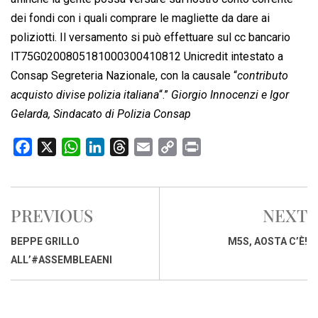
dei fondi con i quali comprare le magliette da dare ai
poliziotti. Il versamento si può effettuare sul cc bancario
IT75G0200805181000300410812 Unicredit intestato a
Consap Segreteria Nazionale, con la causale “
contributo
acquisto divise polizia italiana
“.”
Giorgio Innocenzi e Igor
Gelarda, Sindacato di Polizia Consap
F
X
W
L
T
E
C
P
a
h
i
h
m
o
r
c
a
n
r
a
p
i
e
t
k
e
i
y
n
PREVIOUS
NEXT
b
s
e
a
l
L
t
o
A
d
d
i
BEPPE GRILLO
M5S, AOSTA C’È!
o
p
I
s
n
ALL’#ASSEMBLEAENI
k
p
n
k