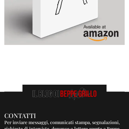
CONTATTI
Per inviare messaggi, comunicati stampa, segnalazioni,
richieste di interviste, denunce o lettere aperte a Beppe