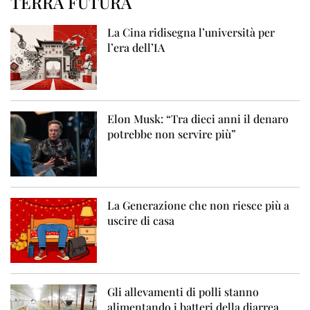
TERRA FUTURA
La Cina ridisegna l’università per
l’era dell’IA
Elon Musk: “Tra dieci anni il denaro
potrebbe non servire più”
La Generazione che non riesce più a
uscire di casa
Gli allevamenti di polli stanno
alimentando i batteri della diarrea