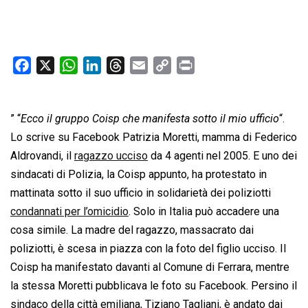
F
X
W
L
T
E
C
P
a
h
i
h
m
o
r
c
a
n
r
a
p
i
” “
Ecco il gruppo Coisp che manifesta sotto il mio ufficio
e
t
k
e
i
y
n
“.
b
s
e
a
l
L
t
Lo scrive su Facebook Patrizia Moretti, mamma di Federico
o
A
d
d
i
Aldrovandi, il
ragazzo ucciso
da 4 agenti nel 2005. E uno dei
o
p
I
s
n
sindacati di Polizia, la Coisp appunto, ha protestato in
k
p
n
k
mattinata sotto il suo ufficio in solidarietà dei poliziotti
condannati per l’omicidio
. Solo in Italia può accadere una
cosa simile. La madre del ragazzo, massacrato dai
poliziotti, è scesa in piazza con la foto del figlio ucciso. Il
Coisp ha manifestato davanti al Comune di Ferrara, mentre
la stessa Moretti pubblicava le foto su Facebook. Persino il
sindaco della città emiliana, Tiziano Tagliani, è andato dai