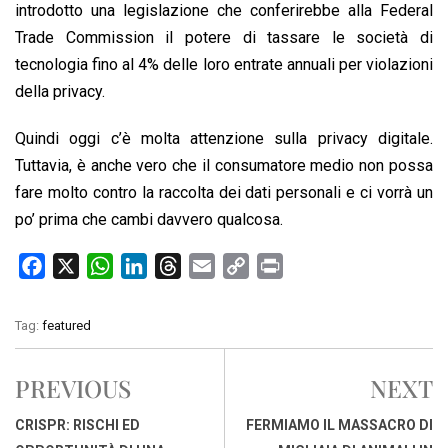
introdotto una legislazione che conferirebbe alla Federal
Trade Commission il potere di tassare le società di
tecnologia fino al 4% delle loro entrate annuali per violazioni
della privacy.
Quindi oggi c’è molta attenzione sulla privacy digitale.
Tuttavia, è anche vero che il consumatore medio non possa
fare molto contro la raccolta dei dati personali e ci vorrà un
po’ prima che cambi davvero qualcosa.
F
X
W
L
T
E
C
P
a
h
i
h
m
o
r
c
a
n
r
a
p
i
Tag:
featured
e
t
k
e
i
y
n
b
s
e
a
l
L
t
PREVIOUS
NEXT
o
A
d
d
i
o
p
I
s
n
CRISPR: RISCHI ED
FERMIAMO IL MASSACRO DI
k
p
n
k