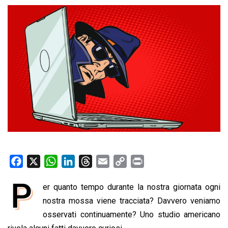
F
X
W
L
T
E
C
P
a
h
i
h
m
o
r
P
er quanto tempo durante la nostra giornata ogni
c
a
n
r
a
p
i
e
nostra mossa viene tracciata? Davvero veniamo
t
k
e
i
y
n
b
s
e
a
l
L
t
osservati continuamente? Uno studio americano
o
A
d
d
i