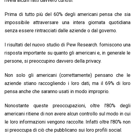
rivela alcuni fatti davvero curiosi.
o
p
I
s
n
Prima di tutto più del 60% degli americani pensa che sia
k
p
n
k
impossibile attraversare una intera giornata quotidiana
senza essere rintracciati dalle aziende o dal governo.
I risultati del nuovo studio di Pew Research. forniscono una
risposta importante su quanto gli americani e, in generale le
persone, si preoccupino davvero della privacy.
Non solo gli americani (correttamente) pensano che le
aziende stiano raccogliendo i loro dati, ma il 69% di loro
pensa anche che saranno usati in modo improprio.
Nonostante queste preoccupazioni, oltre l’80% degli
americani ritiene di non avere alcun controllo sul modo in cui
le loro informazioni vengono raccolte. Infatti oltre l’80% non
si preoccupa di ciò che pubblicano sui loro profili social.