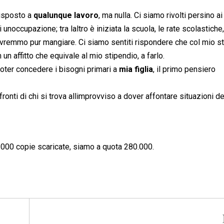
disposto a
qualunque lavoro
, ma nulla. Ci siamo rivolti persino a
occupazione; tra laltro è iniziata la scuola, le rate scolastiche,
o, dovremmo pur mangiare. Ci siamo sentiti rispondere che col mio s
 un affitto che equivale al mio stipendio, a farlo.
oter concedere i bisogni primari a
mia figlia
, il primo pensiero
onti di chi si trova allimprovviso a dover affontare situazioni d
20.000 copie scaricate, siamo a quota 280.000.