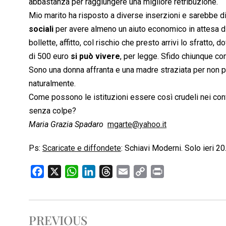
abbastanza per raggiungere una migliore retribuzione.
Mio marito ha risposto a diverse inserzioni e sarebbe 
sociali
per avere almeno un aiuto economico in attesa di un
bollette, affitto, col rischio che presto arrivi lo sfratt
di 500 euro
si può vivere
, per legge. Sfido chiunque con
Sono una donna affranta e una madre straziata per non p
naturalmente.
Come possono le istituzioni essere così crudeli nei confr
senza colpe?
Maria Grazia Spadaro

mgarte@yahoo.it
Ps:
Scaricate e diffondete
: Schiavi Moderni. Solo ieri 
F
X
W
L
T
E
C
P
a
h
i
h
m
o
r
c
a
n
r
a
p
i
e
t
k
e
i
y
n
PREVIOUS
b
s
e
a
l
L
t