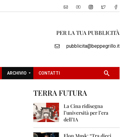
PER LA TUA PUBBLICITÀ
pubblicita@beppegrillo.it
ARCHIVIO
CONTATTI
TERRA FUTURA
2
0
La Cina ridisegna
0
l’università per l’era
5
dell’IA
2
0
Elon Musk: “Tra dieci