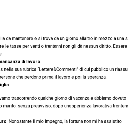
glia da mantenere e si trova da un giorno allaltro in mezzo a una 
e le tasse per venti o trentanni non gli dà nessun diritto. Essere
e.
mancanza di lavoro
.
s nella sua rubrica “Lettere&Commenti” di cui pubblico un riassu
persone che perdono prima il lavoro e poi la speranza.
iglia
.
, stavamo trascorrendo qualche giorno di vacanza e abbiamo dovuto
o marito, senza preavviso, dopo unesperienza lavorativa trentenn
uro
. Nonostante il mio impegno, la fortuna non mi ha assistito