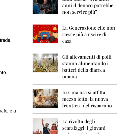
0
anni il denaro potrebbe
6
non servire più”
2
0
La Generazione che non
0
7
riesce più a uscire di
strada
casa
2
0
0
Gli allevamenti di polli
8
stanno alimentando i
batteri della diarrea
nto.
2
umana
0
0
9
In Cina ora si affitta
mezzo letto: la nuova
2
frontiera del risparmio
0
ale, e a
1
0
La rivolta degli
scarafaggi: i giovani
2