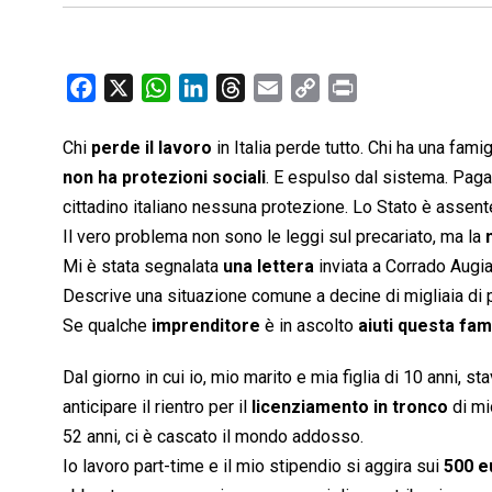
F
X
W
L
T
E
C
P
a
h
i
h
m
o
r
c
a
n
r
a
p
i
Chi
perde il lavoro
in Italia perde tutto. Chi ha una fami
e
t
k
e
i
y
n
non ha protezioni sociali
. E espulso dal sistema. Pagar
b
s
e
a
l
L
t
cittadino italiano nessuna protezione. Lo Stato è assent
o
A
d
d
i
Il vero problema non sono le leggi sul precariato, ma la
o
p
I
s
n
Mi è stata segnalata
una lettera
inviata a Corrado Augia
k
p
n
k
Descrive una situazione comune a decine di migliaia di 
Se qualche
imprenditore
è in ascolto
aiuti questa fam
Dal giorno in cui io, mio marito e mia figlia di 10 anni
anticipare il rientro per il
licenziamento in tronco
di mi
52 anni, ci è cascato il mondo addosso.
Io lavoro part-time e il mio stipendio si aggira sui
500 e