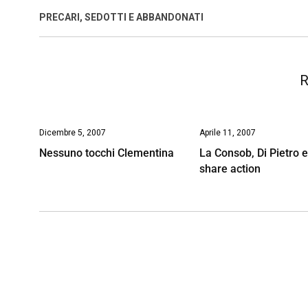
o
A
d
d
i
PRECARI, SEDOTTI E ABBANDONATI
o
p
I
s
n
k
p
n
k
R
Dicembre 5, 2007
Aprile 11, 2007
Nessuno tocchi Clementina
La Consob, Di Pietro e
share action