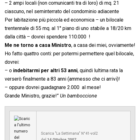
– 2 ampi locali (non comunicanti tra di loro) di mq. 21
ciascuno, nel seminterrato del condominio adiacente
Per labitazione più piccola ed economica – un bilocale
trentennale di 55 mq. al 1° piano di uno stabile a 18/20 km
dalla città – dovrei spendere 110.000  !
Me ne torno a casa Ministro
, a casa dei miei, ovviamente!
Ho fatto quattro conti: per potermi permettere quel bilocale,
dovrei:
– o
indebitarmi per altri 53 anni
, quindi lultima rata la
verserò finalmente a 83 anni (ammesso che ci arrivi)!
– oppure dovrei guadagnare 2.000  al mese!
Grande Ministro, grazie!”
Un bamboccione
Scarica "La Settimana" N°41-vol2
del
14 Ottobre 2007