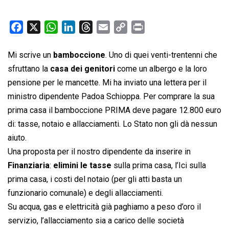
F
X
W
L
T
E
C
P
a
h
i
h
m
o
r
c
a
n
r
a
p
i
Mi scrive un
bamboccione
. Uno di quei venti-trentenni che
e
t
k
e
i
y
n
sfruttano la
casa dei genitori
come un albergo e la loro
b
s
e
a
l
L
t
pensione per le mancette. Mi ha inviato una lettera per il
o
A
d
d
i
ministro dipendente Padoa Schioppa. Per comprare la sua
o
p
I
s
n
prima casa il bamboccione PRIMA deve pagare 12.800 euro
k
p
n
k
di: tasse, notaio e allacciamenti. Lo Stato non gli dà nessun
aiuto.
Una proposta per il nostro dipendente da inserire in
Finanziaria
:
elimini le tasse
sulla prima casa, l’Ici sulla
prima casa, i costi del notaio (per gli atti basta un
funzionario comunale) e degli allacciamenti.
Su acqua, gas e elettricità già paghiamo a peso d’oro il
servizio, l’allacciamento sia a carico delle società