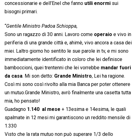
concessionarie e dell’Enel che fanno
utili enormi
sui
bisogni primari.
“
Gentile Ministro Padoa Schioppa
,
Sono un ragazzo di 30 anni. Lavoro come
operaio
e vivo in
periferia di una grande città e, ahimè, vivo ancora a casa dei
miei. Laltro giorno ho sentito le sue parole in tv, e mi sono
immediatamente identificato in coloro che lei definisce
bamboccioni, quei trentenni che lei vorrebbe 
mandar fuori
da casa
. Mi son detto: 
Grande Ministro
, Lei ha ragione.
Così mi sono così rivolto alla mia Banca per poter ottenere
un mutuo.Grande Ministro, avrò finalmente una casetta tutta
mia, ho pensato!
Guadagno
1.140  al mese
+ 13esima e 14esima, le quali
spalmate in 12 mesi mi garantiscono un reddito mensile di
1.330 
Visto che la rata mutuo non può superare 1/3 dello