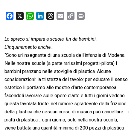
F
X
W
L
T
E
C
P
a
h
i
h
m
o
r
c
a
n
r
a
p
i
Lo spreco si impara a scuola, fin da bambini.
e
t
k
e
i
y
n
b
s
e
a
l
L
t
L’inquinamento anche…
o
A
d
d
i
“Sono un’insegnante di una scuola dell’infanzia di Modena.
o
p
I
s
n
Nelle nostre scuole (a parte rarissimi progetti-pilota) i
k
p
n
k
bambini pranzano nelle stoviglie di plastica. Alcune
considerazioni: la tristezza del tavolo: per educare il senso
estetico li portiamo alle mostre d’arte contemporanea
facendoli lavorare sulle opere d’arte e tutti i giorni vedono
questa tavolata triste, nel rumore sgradevole della frizione
della plastica che nessun corso di musica può cancellare… i
piatti di plastica… ogni giorno, solo nella nostra scuola,
viene buttata una quantità minima di 200 pezzi di plastica