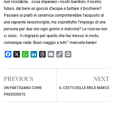
non riciclabile… cosa imparano i nostri bambini, il nostro
futuro, dal bere un goccio d’acqua e buttare il bicchiere?
Passare ai piatti in ceramica comporterebbe l’acquisto di
una capiente lavastoviglie, ma soprattutto l’impiego di una
persona per due ore ogni giorno e indovina? Le risorse non
ci sono… ti ringrazio per quello che hai messo in moto,
comunque vada. Buon viaggio a tutti.”
manuela barani
F
X
W
L
T
E
C
P
a
h
i
h
m
o
r
c
a
n
r
a
p
i
e
t
k
e
i
y
n
PREVIOUS
NEXT
b
s
e
a
l
L
t
o
A
d
d
i
UN PARTIGIANO COME
IL CESTO DELLE MELE MARCE
o
p
I
s
n
PRESIDENTE
k
p
n
k