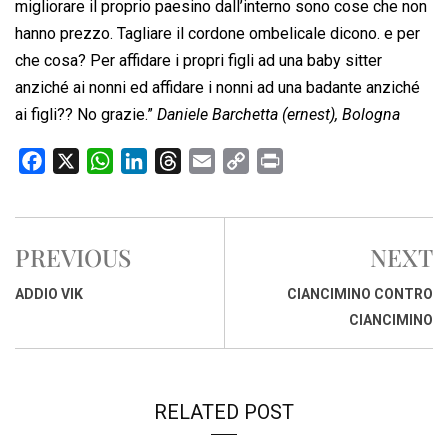
migliorare il proprio paesino dall’interno sono cose che non
hanno prezzo. Tagliare il cordone ombelicale dicono. e per
che cosa? Per affidare i propri figli ad una baby sitter
anziché ai nonni ed affidare i nonni ad una badante anziché
ai figli?? No grazie.”
Daniele Barchetta (ernest), Bologna
F
X
W
L
T
E
C
P
a
h
i
h
m
o
r
c
a
n
r
a
p
i
e
t
k
e
i
y
n
PREVIOUS
NEXT
b
s
e
a
l
L
t
o
A
d
d
i
ADDIO VIK
CIANCIMINO CONTRO
o
p
I
s
n
CIANCIMINO
k
p
n
k
RELATED POST