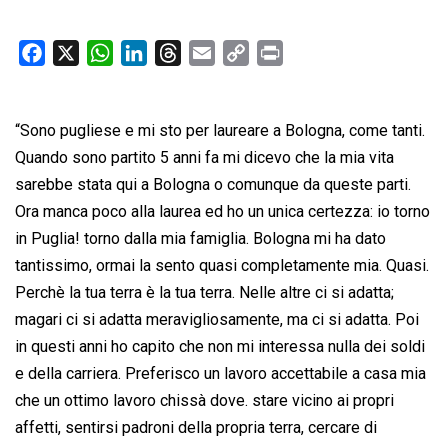
F
X
W
L
T
E
C
P
a
h
i
h
m
o
r
c
a
n
r
a
p
i
“Sono pugliese e mi sto per laureare a Bologna, come tanti.
e
t
k
e
i
y
n
b
s
e
a
l
L
t
Quando sono partito 5 anni fa mi dicevo che la mia vita
o
A
d
d
i
sarebbe stata qui a Bologna o comunque da queste parti.
o
p
I
s
n
Ora manca poco alla laurea ed ho un unica certezza: io torno
k
p
n
k
in Puglia! torno dalla mia famiglia. Bologna mi ha dato
tantissimo, ormai la sento quasi completamente mia. Quasi.
Perchè la tua terra è la tua terra. Nelle altre ci si adatta;
magari ci si adatta meravigliosamente, ma ci si adatta. Poi
in questi anni ho capito che non mi interessa nulla dei soldi
e della carriera. Preferisco un lavoro accettabile a casa mia
che un ottimo lavoro chissà dove. stare vicino ai propri
affetti, sentirsi padroni della propria terra, cercare di