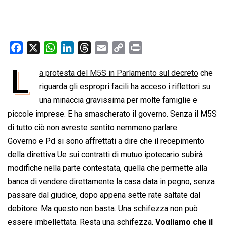
F
X
W
L
T
E
C
P
a
h
i
h
m
o
r
L
a protesta del M5S in Parlamento sul decreto
che
c
a
n
r
a
p
i
e
riguarda gli espropri facili ha acceso i riflettori su
t
k
e
i
y
n
b
s
e
a
l
L
t
una minaccia gravissima per molte famiglie e
o
A
d
d
i
piccole imprese. E ha smascherato il governo. Senza il M5S
o
p
I
s
n
di tutto ciò non avreste sentito nemmeno parlare.
k
p
n
k
Governo e Pd si sono affrettati a dire che il recepimento
della direttiva Ue sui contratti di mutuo ipotecario subirà
modifiche nella parte contestata, quella che permette alla
banca di vendere direttamente la casa data in pegno, senza
passare dal giudice, dopo appena sette rate saltate dal
debitore. Ma questo non basta. Una schifezza non può
essere imbellettata. Resta una schifezza.
Vogliamo che il