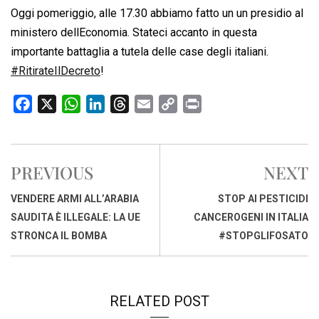
Oggi pomeriggio, alle 17.30 abbiamo fatto un un presidio al
ministero dellEconomia. Stateci accanto in questa
importante battaglia a tutela delle case degli italiani.
#RitirateIlDecreto
!
F
X
W
L
T
E
C
P
a
h
i
h
m
o
r
c
a
n
r
a
p
i
e
t
k
e
i
y
n
PREVIOUS
NEXT
b
s
e
a
l
L
t
o
A
d
d
i
VENDERE ARMI ALL’ARABIA
STOP AI PESTICIDI
o
p
I
s
n
SAUDITA È ILLEGALE: LA UE
CANCEROGENI IN ITALIA
k
p
n
k
STRONCA IL BOMBA
#STOPGLIFOSATO
RELATED POST