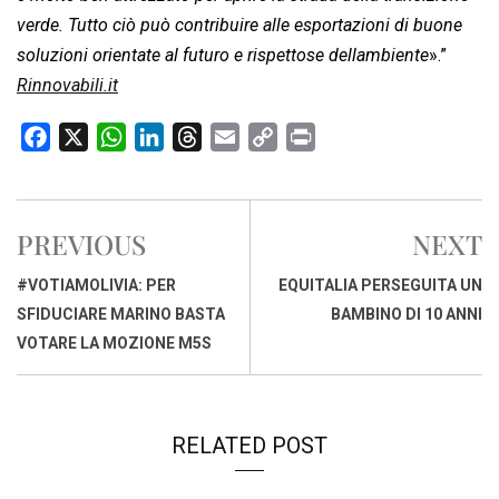
verde. Tutto ciò può contribuire alle esportazioni di buone
soluzioni orientate al futuro e rispettose dellambiente
».”
Rinnovabili.it
F
X
W
L
T
E
C
P
a
h
i
h
m
o
r
c
a
n
r
a
p
i
e
t
k
e
i
y
n
PREVIOUS
NEXT
b
s
e
a
l
L
t
o
A
d
d
i
#VOTIAMOLIVIA: PER
EQUITALIA PERSEGUITA UN
o
p
I
s
n
SFIDUCIARE MARINO BASTA
BAMBINO DI 10 ANNI
k
p
n
k
VOTARE LA MOZIONE M5S
RELATED POST