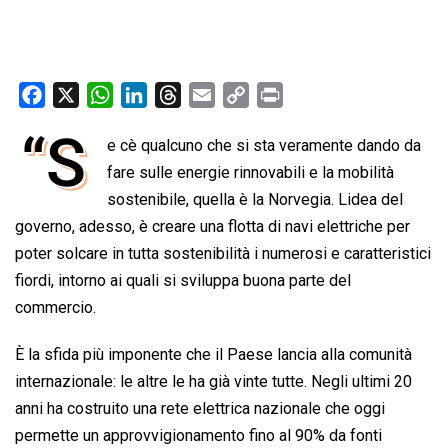
F
X
W
L
T
E
C
P
a
h
i
h
m
o
r
“S
e cè qualcuno che si sta veramente dando da
c
a
n
r
a
p
i
e
fare sulle energie rinnovabili e la mobilità
t
k
e
i
y
n
b
s
e
a
l
L
t
sostenibile, quella è la Norvegia. Lidea del
o
A
d
d
i
governo, adesso, è creare una flotta di navi elettriche per
o
p
I
s
n
poter solcare in tutta sostenibilità i numerosi e caratteristici
k
p
n
k
fiordi, intorno ai quali si sviluppa buona parte del
commercio.
È la sfida più imponente che il Paese lancia alla comunità
internazionale: le altre le ha già vinte tutte. Negli ultimi 20
anni ha costruito una rete elettrica nazionale che oggi
permette un approvvigionamento fino al 90% da fonti