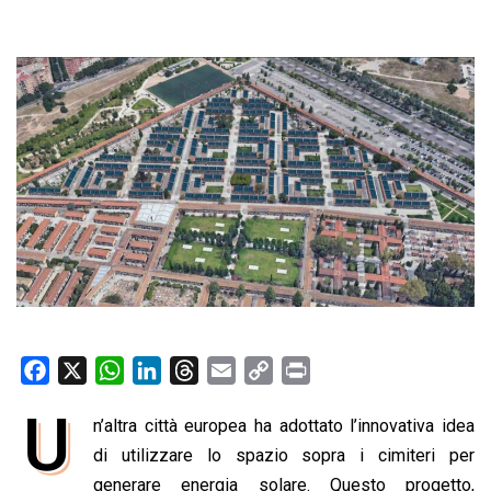
F
X
W
L
T
E
C
P
a
h
i
h
m
o
r
U
n’altra città europea ha adottato l’innovativa idea
c
a
n
r
a
p
i
e
di utilizzare lo spazio sopra i cimiteri per
t
k
e
i
y
n
b
s
e
a
l
L
t
generare energia solare. Questo progetto,