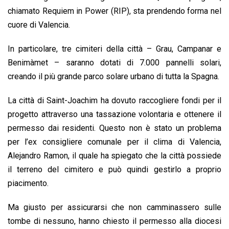
o
A
d
d
i
chiamato Requiem in Power (RIP), sta prendendo forma nel
o
p
I
s
n
cuore di Valencia.
k
p
n
k
In particolare, tre cimiteri della città – Grau, Campanar e
Benimàmet – saranno dotati di 7.000 pannelli solari,
creando il più grande parco solare urbano di tutta la Spagna.
La città di Saint-Joachim ha dovuto raccogliere fondi per il
progetto attraverso una tassazione volontaria e ottenere il
permesso dai residenti. Questo non è stato un problema
per l’ex consigliere comunale per il clima di Valencia,
Alejandro Ramon, il quale ha spiegato che la città possiede
il terreno del cimitero e può quindi gestirlo a proprio
piacimento.
Ma giusto per assicurarsi che non camminassero sulle
tombe di nessuno, hanno chiesto il permesso alla diocesi