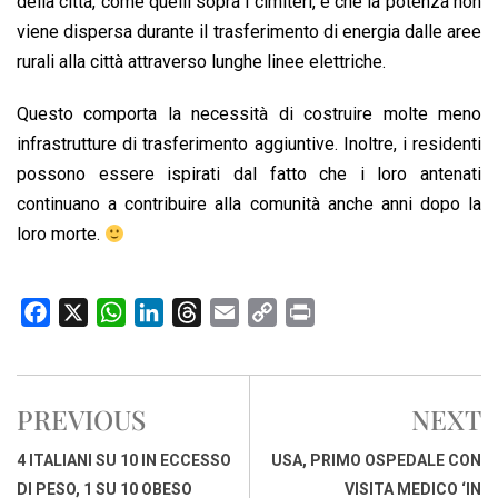
della città, come quelli sopra i cimiteri, è che la potenza non
viene dispersa durante il trasferimento di energia dalle aree
rurali alla città attraverso lunghe linee elettriche.
Questo comporta la necessità di costruire molte meno
infrastrutture di trasferimento aggiuntive. Inoltre, i residenti
possono essere ispirati dal fatto che i loro antenati
continuano a contribuire alla comunità anche anni dopo la
loro morte.
F
X
W
L
T
E
C
P
a
h
i
h
m
o
r
c
a
n
r
a
p
i
e
t
k
e
i
y
n
PREVIOUS
NEXT
b
s
e
a
l
L
t
o
A
d
d
i
4 ITALIANI SU 10 IN ECCESSO
USA, PRIMO OSPEDALE CON
o
p
I
s
n
DI PESO, 1 SU 10 OBESO
VISITA MEDICO ‘IN