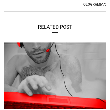
k
p
n
k
OLOGRAMMA’
RELATED POST