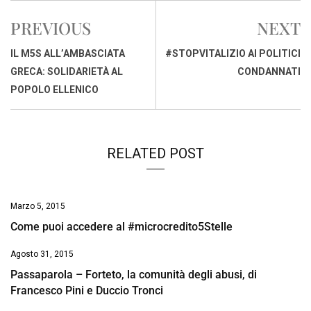
e
t
k
e
i
y
n
PREVIOUS
NEXT
b
s
e
a
l
L
t
o
A
d
d
i
IL M5S ALL’AMBASCIATA
#STOPVITALIZIO AI POLITICI
o
p
I
s
n
GRECA: SOLIDARIETÀ AL
CONDANNATI
k
p
n
k
POPOLO ELLENICO
RELATED POST
Marzo 5, 2015
Come puoi accedere al #microcredito5Stelle
Agosto 31, 2015
Passaparola – Forteto, la comunità degli abusi, di
Francesco Pini e Duccio Tronci