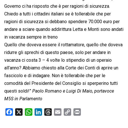
Governo ci ha risposto che è per ragioni di sicurezza.
Chiedo a tutti i cittadini italiani se è tollerabile che per
ragioni di sicurezza si debbano spendere 70.000 euro per
andare a sciare quando addirittura Letta e Monti sono andati
in vacanza sempre in treno
Quello che doveva essere il rottamatore, quello che doveva
ridurre gli sprechi di questo paese, solo per andare in
vacanza ci costa 3 – 4 volte lo stipendio di un operaio
all’anno? Abbiamo chiesto alla Corte dei Conti di aprire un
fascicolo e di indagare. Non è tollerabile che per le
comodità del Presidente del Consiglio si sperperino tutti
questi soldi!”
Paolo Romano e Luigi Di Maio, portavoce
M5S in Parlamento
F
X
W
L
T
E
C
P
a
h
i
h
m
o
r
c
a
n
r
a
p
i