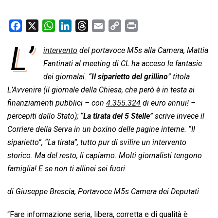
F
X
W
L
T
E
C
P
a
h
i
h
m
o
r
L’
intervento
del portavoce M5s alla Camera, Mattia
c
a
n
r
a
p
i
e
Fantinati al meeting di CL ha acceso le fantasie
t
k
e
i
y
n
b
s
e
a
l
L
t
dei giornalai. “
Il siparietto del grillino
” titola
o
A
d
d
i
L’Avvenire (il giornale della Chiesa, che però è in testa ai
o
p
I
s
n
finanziamenti pubblici – con
4.355.324
di euro annui! –
k
p
n
k
percepiti dallo Stato); “
La tirata del 5 Stelle
” scrive invece il
Corriere della Serva in un boxino delle pagine interne. “Il
siparietto”, “La tirata”, tutto pur di svilire un intervento
storico. Ma del resto, li capiamo. Molti giornalisti tengono
famiglia! E se non ti allinei sei fuori.
di Giuseppe Brescia, Portavoce M5s Camera dei Deputati
“Fare informazione seria, libera, corretta e di qualità è