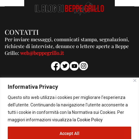
CONTATTI
Per inviare messaggi, comunicati stampa, segnalazioni,
richieste di interviste, denunce o lettere aperte a Beppe
Grillo:
web@beppegrillo.it
PUBBLICITA'
Informativa Privacy
Per la tua pubblicità su questo Blog:
Questo sito web utilizza i cookies per migliorare l'esperienza
pubblicita@beppegrillo.it
dell'utente. Continuando la navigazione l'utente acconsente a
tutti i cookie in conformità con la Normativa sui Cookies. Per
HOMEPAGE
COOKIE POLICY
PRIVACY POLICY
CONTATTI
maggiori informazioni visualizza la
Cookie Policy
Accept All
© Copyright 2026 - Il Blog di Beppe Grillo. All Rights Reserved - Powered by