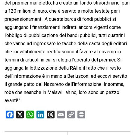
del premier mai eletto, ha creato un fondo straordinario, pari
a 120 milioni di euro, che è servito a molte testate per i
prepensionamenti. A questa barca di fondi pubblici si
aggiungano i finanziamenti indiretti ancora vigenti come
l’obbligo di pubblicazione dei bandi pubblici, tutti quattrini
che vanno ad ingrossare le tasche della casta degli editori
che inevitabilmente restituiscono il favore al governo in
termini di articoli in cui si elogia l’operato del premier. Si
aggiunga la lottizzazione della
RAI
e il fatto che il resto
dell’informazione è in mano a Berlusconi ed eccovi servito
il grande patto del Nazareno dell’informazione. Insomma,
roba che neanche in Malawi…ah no, loro sono un pezzo
avanti!”.
F
X
W
L
T
E
C
P
a
h
i
h
m
o
r
c
a
n
r
a
p
i