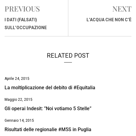
e
t
k
e
i
y
n
PREVIOUS
NEXT
b
s
e
a
l
L
t
o
A
d
d
i
I DATI (FALSATI)
L’ACQUA CHE NON C’È
o
p
I
s
n
SULL’OCCUPAZIONE
k
p
n
k
RELATED POST
Aprile 24, 2015
La moltiplicazione del debito di #Equitalia
Maggio 22, 2015
Gli operai Indesit: ”Noi votiamo 5 Stelle”
Gennaio 14, 2015
Risultati delle regionalie #M5S in Puglia