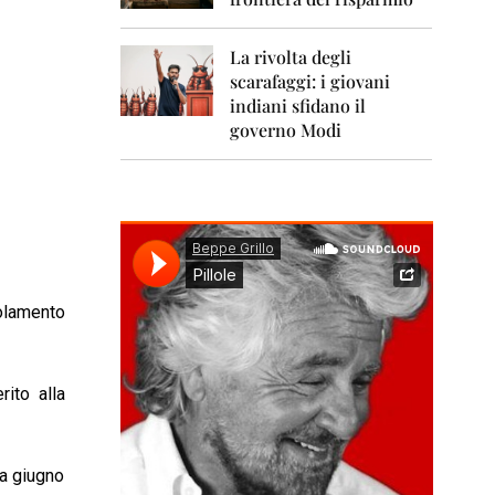
0
1
1
La rivolta degli
scarafaggi: i giovani
2
0
indiani sfidano il
1
governo Modi
2
2
0
1
3
2
0
golamento
1
4
2
ito alla
0
1
5
da giugno
2