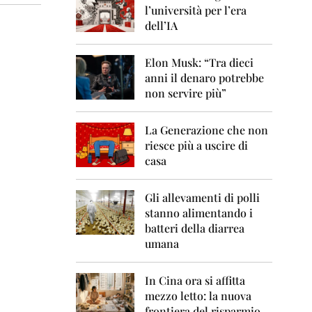
0
l’università per l’era
6
dell’IA
2
0
Elon Musk: “Tra dieci
0
anni il denaro potrebbe
7
non servire più”
2
0
La Generazione che non
0
8
riesce più a uscire di
casa
2
0
0
Gli allevamenti di polli
9
stanno alimentando i
batteri della diarrea
2
umana
0
1
0
In Cina ora si affitta
mezzo letto: la nuova
2
frontiera del risparmio