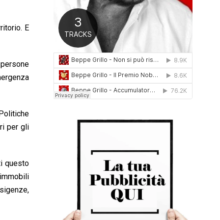
0
1
6
itorio. E
a persone
mergenza
Politiche
i per gli
ti questo
 immobili
esigenze,