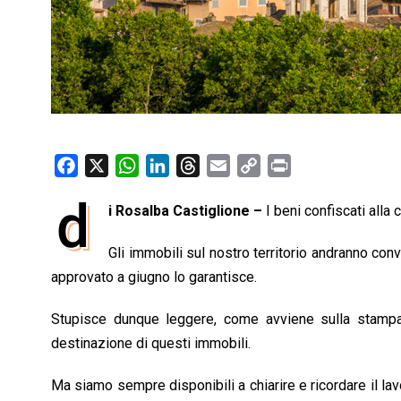
F
X
W
L
T
E
C
P
a
h
i
h
m
o
r
d
i Rosalba Castiglione –
I beni confiscati alla 
c
a
n
r
a
p
i
e
t
k
e
i
y
n
Gli immobili sul nostro territorio andranno conve
b
s
e
a
l
L
t
approvato a giugno lo garantisce.
o
A
d
d
i
o
p
I
s
n
Stupisce dunque leggere, come avviene sulla stampa di
k
p
n
k
destinazione di questi immobili.
Ma siamo sempre disponibili a chiarire e ricordare il lav