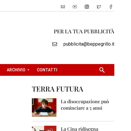
PER LA TUA PUBBLICITÀ
pubblicita@beppegrillo.it
ARCHIVIO
CONTATTI
TERRA FUTURA
2
0
La disoccupazione può
0
cominciare a 5 anni
5
2
0
La Cina ridisegna