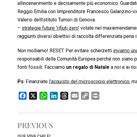
allincenerimento e decisamente più economico. Guardat
Reggio Emilia con limprenditore Francesco Galanzino-vi
Valerio dellIstituto Tumori di Genova.
–
strategie future ‘rifiuti zero’
votate nel maxiemendamento
raggiunti diversi obiettivi di raccolta differenziata pena
Non molliamo! RESET. Per evitare scherzetti
inviamo un
responsabili della Comunità Europea perché non siano più fi
fonti fossili. Facciamo
un regalo di Natale
a noi e ai nost
Ps
: Finanziate
l’acquisto del microscopio elettronico
, m
F
X
W
L
T
E
C
P
a
h
i
h
m
o
r
c
a
n
r
a
p
i
e
t
k
e
i
y
n
PREVIOUS
b
s
e
a
l
L
t
o
A
d
d
i
QUE VIVA CHILE!