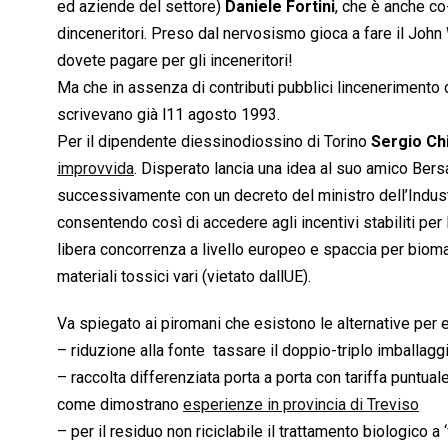
ed aziende del settore)
Daniele Fortini
, che è anche c
dinceneritori. Preso dal nervosismo gioca a fare il Jo
dovete pagare per gli inceneritori!
Ma che in assenza di contributi pubblici lincenerimento 
scrivevano già l11 agosto 1993.
Per il dipendente diessinodiossino di Torino
Sergio Ch
improvvida
. Disperato lancia una idea al suo amico Bersa
successivamente con un decreto del ministro dell’Industria
consentendo così di accedere agli incentivi stabiliti per 
libera concorrenza a livello europeo e spaccia per biomas
materiali tossici vari (vietato dallUE).
Va spiegato ai piromani che esistono le alternative per e
– riduzione alla fonte  tassare il doppio-triplo imballagg
– raccolta differenziata porta a porta con tariffa puntua
come dimostrano
esperienze in provincia di Treviso
– per il residuo non riciclabile il trattamento biologico