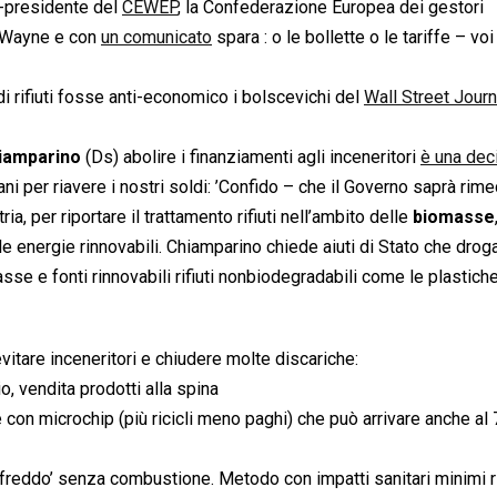
o-presidente del
CEWEP
, la Confederazione Europea dei gestori
hn Wayne e con
un comunicato
spara : o le bollette o le tariffe – voi 
di rifiuti fosse anti-economico i bolscevichi del
Wall Street Journ
iamparino
(Ds) abolire i finanziamenti agli inceneritori 
è una dec
ni per riavere i nostri soldi: ’Confido – che il Governo saprà rime
, per riportare il trattamento rifiuti nell’ambito delle
biomasse
le energie rinnovabili. Chiamparino chiede aiuti di Stato che drog
se e fonti rinnovabili rifiuti nonbiodegradabili come le plastich
vitare inceneritori e chiudere molte discariche:
io, vendita prodotti alla spina
le con microchip (più ricicli meno paghi) che può arrivare anche a
 a ‘freddo’ senza combustione. Metodo con impatti sanitari minimi 