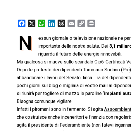
F
X
W
L
T
E
C
P
a
h
i
h
m
o
r
N
essun giornale o televisione nazionale ne par
c
a
n
r
a
p
i
e
importante della nostra salute. Dei
t
k
e
i
y
n
3,1 miliar
b
s
e
a
l
L
t
riguarda il futuro delle energie rinnovabili.
o
A
d
d
i
Ma qualcosa si muove sullo scandalo
Cip6-Certificati V
o
p
I
s
n
Dopo le proteste dei dipendenti Tommaso Sodano (Prc) e
k
p
n
k
abbandonare i lavori del Senato, linca…..ra del dipenden
pochi giorni sul blog e migliaia di vostre mail al dipend
si riunirà per togliere di mezzo le paroline
‘impianti aut
Bisogna comunque vigilare.
Infatti i piromani sono in fermento. Si agita
Assoambient
che costruisce anche inceneritori e finanzia con regolari
agita il presidente di
Federambiente
(non fatevi ingannar