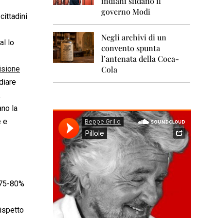
indiani sfidano il
0
1
governo Modi
cittadini
1
Negli archivi di un
2
al
lo
0
convento spunta
1
l’antenata della Coca-
2
isione
Cola
diare
2
0
,
1
ano la
3
e e
2
0
1
4
2
0
l 75-80%
1
5
rispetto
2