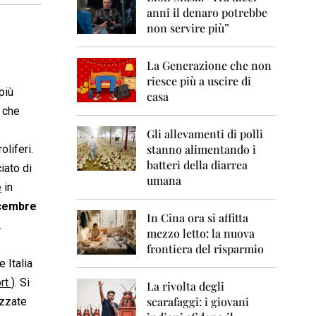
0
anni il denaro potrebbe
6
non servire più”
2
0
La Generazione che non
0
7
riesce più a uscire di
più
casa
2
a che
0
0
Gli allevamenti di polli
8
stanno alimentando i
oliferi.
batteri della diarrea
iato di
2
umana
0
e
in
0
icembre
9
In Cina ora si affitta
.
mezzo letto: la nuova
2
frontiera del risparmio
0
 Italia
1
0
ort
). Si
La rivolta degli
scarafaggi: i giovani
izzate
2