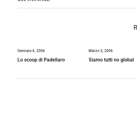
o
p
I
s
n
k
p
n
k
R
Gennaio 6, 2006
Marzo 3, 2006
Lo scoop di Padellaro
Siamo tutti no global