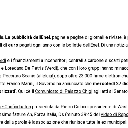
la.
La pubblicità dellEnel
, pagine e pagine di giornali e riviste, è 
di di euro
pagati ogni anno con le bollette dellEnel. Di una notizi
erdi
e i finanziamenti a inceneritori, centrali a carbone e scarti petr
 Loredana De Petris (Verdi), che con i loro gruppi hanno minacc
te
Pecoraro Scanio
(alleluia!), dopo oltre
23.000 firme elettronich
ente Franco Marini, il Governo ha annunciato che
mercoledì 27 d
orizzati
‘. Qui cè il
Comunicato di Palazzo Chigi
agli atti al Senato
e-Confindustria
presieduta da Pietro Colucci presidente di Waste
ssime fatture An, Forza Italia, Ds (minuto 39:45 del
video di Rep
e dalla parola è lassociazione che riunisce tutte le ex municipal