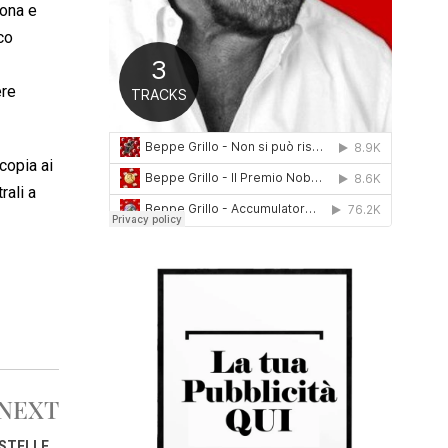
rona e
0
1
co
6
ere
copia ai
rali a
NEXT
 STELLE…