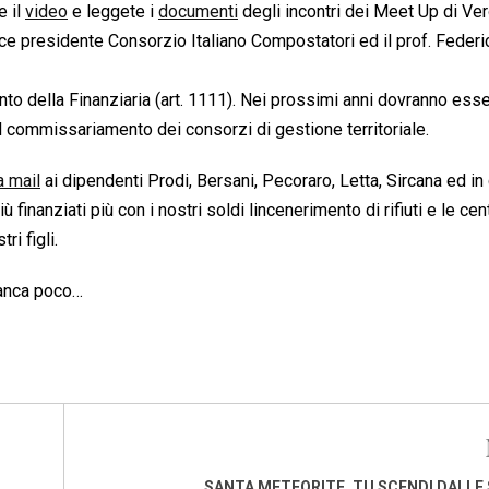
e il
video
e leggete i
documenti
degli incontri dei Meet Up di Ve
ce presidente Consorzio Italiano Compostatori ed il prof. Federi
 della Finanziaria (art. 1111). Nei prossimi anni dovranno ess
 il commissariamento dei consorzi di gestione territoriale.
a mail
ai dipendenti Prodi, Bersani, Pecoraro, Letta, Sircana ed in 
nanziati più con i nostri soldi lincenerimento di rifiuti e le cent
ri figli.
anca poco…
SANTA METEORITE, TU SCENDI DALLE