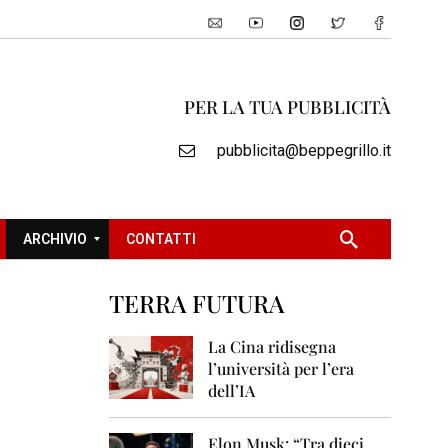
PER LA TUA PUBBLICITÀ
pubblicita@beppegrillo.it
ARCHIVIO
CONTATTI
TERRA FUTURA
2
0
La Cina ridisegna
0
l’università per l’era
5
dell’IA
2
0
Elon Musk: “Tra dieci