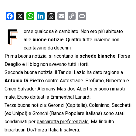
F
X
W
L
T
E
C
P
a
h
i
h
m
o
r
F
orse qualcosa è cambiato. Non ero più abituato
c
a
n
r
a
p
i
e
alle
buone notizie
t
k
e
. Quattro tutte insieme non
i
y
n
b
s
e
a
l
L
t
capitavano da decenni.
o
A
d
d
i
Prima buona notizia: si ricontano le
schede bianche
. Forse
o
p
I
s
n
Deaglio e il blog non avevano tutti i torti.
k
p
n
k
Seconda buona notizia: il Tar del Lazio ha dato ragione a
Antonio Di Pietro
contro Autostrade. Profumo, Gilberton e
Chico Salvador Alemany Mas dos Abertis ci sono rimasti
male. Erano abituati a Emmenthal Lunardi…
Terza buona notizia: Geronzi (Capitalia), Colaninno, Sacchetti
(ex Unipol) e Gronchi (Banca Popolare italiana) sono stati
condannati per
bancarotta preferenziale
. Ma lindulto
bipartisan Ds/Forza Italia li salverà.