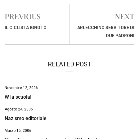
c
a
n
r
a
p
i
e
t
k
e
i
y
n
PREVIOUS
NEXT
b
s
e
a
l
L
t
o
A
d
d
i
IL CICLISTA IGNOTO
ARLECCHINO SERVITORE DI
o
p
I
s
n
DUE PADRONI
k
p
n
k
RELATED POST
Novembre 12, 2006
W la scuola!
Agosto 24, 2006
Nazismo editoriale
Marzo 15, 2006