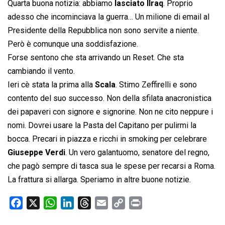
Quarta buona notizia: abbiamo
lasciato lIraq
. Proprio
adesso che incominciava la guerra… Un milione di email al
Presidente della Repubblica non sono servite a niente.
Però è comunque una soddisfazione.
Forse sentono che sta arrivando un Reset. Che sta
cambiando il vento.
Ieri cè stata la prima alla
Scala
. Stimo Zeffirelli e sono
contento del suo successo. Non della sfilata anacronistica
dei papaveri con signore e signorine. Non ne cito neppure i
nomi. Dovrei usare la Pasta del Capitano per pulirmi la
bocca. Precari in piazza e ricchi in smoking per celebrare
Giuseppe Verdi
. Un vero galantuomo, senatore del regno,
che pagò sempre di tasca sua le spese per recarsi a Roma.
La frattura si allarga. Speriamo in altre buone notizie.
F
X
W
L
T
E
C
P
a
h
i
h
m
o
r