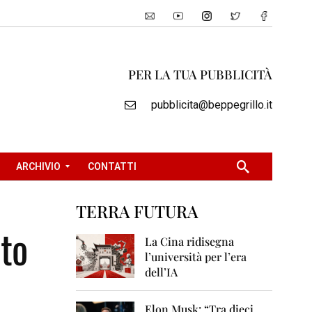
PER LA TUA PUBBLICITÀ
pubblicita@beppegrillo.it
ARCHIVIO
CONTATTI
TERRA FUTURA
2
nto
0
La Cina ridisegna
0
l’università per l’era
5
dell’IA
2
0
Elon Musk: “Tra dieci