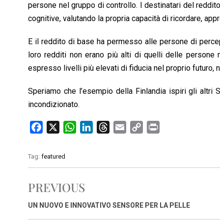
persone nel gruppo di controllo. I destinatari del reddi
cognitive, valutando la propria capacità di ricordare, appr
E il reddito di base ha permesso alle persone di percepi
loro redditi non erano più alti di quelli delle persone 
espresso livelli più elevati di fiducia nel proprio futuro, 
Speriamo che l’esempio della Finlandia ispiri gli altri 
incondizionato.
F
X
W
L
T
E
C
P
a
h
i
h
m
o
r
c
a
n
r
a
p
i
Tag:
featured
e
t
k
e
i
y
n
b
s
e
a
l
L
t
PREVIOUS
o
A
d
d
i
o
p
I
s
n
UN NUOVO E INNOVATIVO SENSORE PER LA PELLE
k
p
n
k