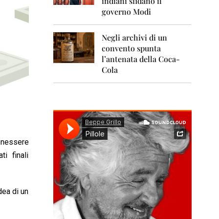
indiani sfidano il
0
1
governo Modi
1
Negli archivi di un
2
0
convento spunta
1
l’antenata della Coca-
2
Cola
2
0
1
3
2
0
benessere
1
4
i finali
2
0
dea di un
1
5
2