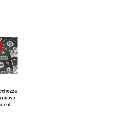
icchezza
n nuovo
re il