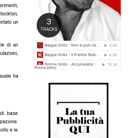
erimenti,
0
1
Stockton,
6
entato un
ale di un
lazioni,
suale ha
 di base
upazione.
ollo e le