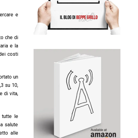
cercare e
to che di
aria e la
dei costi
ortato un
,3 su 10,
 di vita,
 tutte le
na salute
etto alle