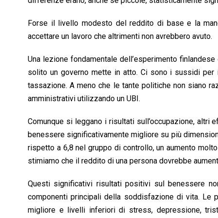
differenze erano, anche se piccole, statisticamente signi
Forse il livello modesto del reddito di base e la manc
accettare un lavoro che altrimenti non avrebbero avuto.
Una lezione fondamentale dell’esperimento finlandese è
solito un governo mette in atto. Ci sono i sussidi per i f
tassazione. A meno che le tante politiche non siano razi
amministrativi utilizzando un UBI.
Comunque si leggano i risultati sull’occupazione, altri e
benessere significativamente migliore su più dimensioni
rispetto a 6,8 nel gruppo di controllo, un aumento molt
stimiamo che il reddito di una persona dovrebbe aumen
Questi significativi risultati positivi sul benessere 
componenti principali della soddisfazione di vita. Le 
migliore e livelli inferiori di stress, depressione, tris