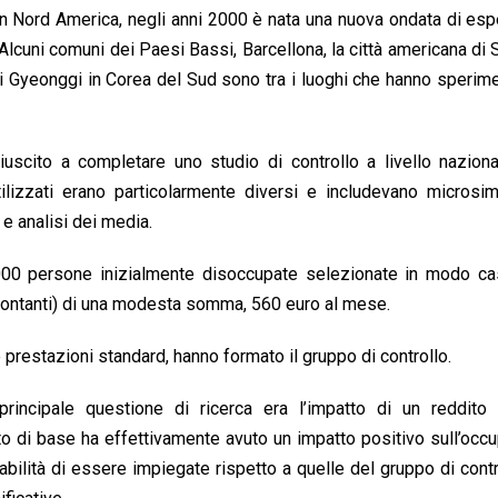
n Nord America, negli anni 2000 è nata una nuova ondata di esp
i. Alcuni comuni dei Paesi Bassi, Barcellona, la città americana di 
ia di Gyeonggi in Corea del Sud sono tra i luoghi che hanno sperim
iuscito a completare uno studio di controllo a livello nazion
lizzati erano particolarmente diversi e includevano microsimu
e analisi dei media.
2.000 persone inizialmente disoccupate selezionate in modo ca
contanti) di una modesta somma, 560 euro al mese.
re prestazioni standard, hanno formato il gruppo di controllo.
 principale questione di ricerca era l’impatto di un reddito
ito di base ha effettivamente avuto un impatto positivo sull’occ
ilità di essere impiegate rispetto a quelle del gruppo di contr