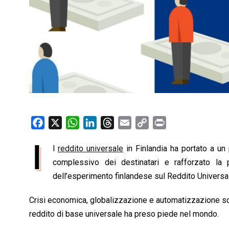
F
X
W
L
T
E
C
P
a
h
i
h
m
o
r
I
l
reddito universale
in Finlandia ha portato a un
c
a
n
r
a
p
i
e
complessivo dei destinatari e rafforzato la po
t
k
e
i
y
n
b
s
e
a
l
L
t
dell’esperimento finlandese sul Reddito Universal
o
A
d
d
i
Crisi economica, globalizzazione e automatizzazione sono 
o
p
I
s
n
reddito di base universale ha preso piede nel mondo.
k
p
n
k