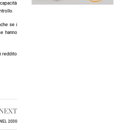
 capacità
trollo.
nche se i
ase hanno
i reddito
NEXT
NEL 2030