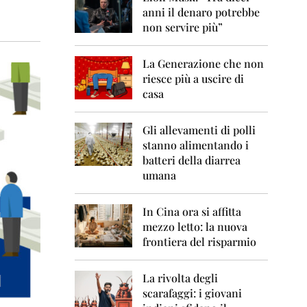
0
anni il denaro potrebbe
6
non servire più”
2
0
La Generazione che non
0
7
riesce più a uscire di
casa
2
0
0
Gli allevamenti di polli
8
stanno alimentando i
batteri della diarrea
2
umana
0
0
9
In Cina ora si affitta
mezzo letto: la nuova
2
frontiera del risparmio
0
1
0
La rivolta degli
scarafaggi: i giovani
2