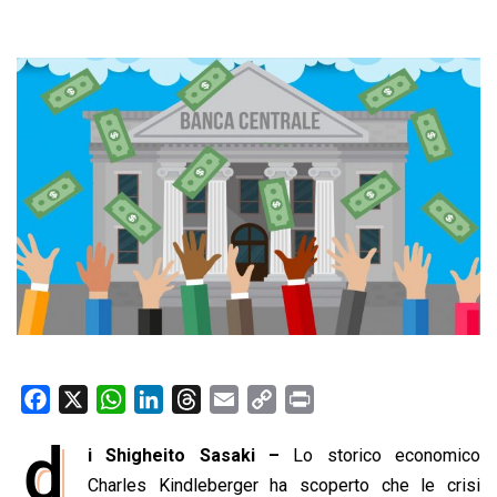
F
X
W
L
T
E
C
P
a
h
i
h
m
o
r
d
i Shigheito Sasaki –
Lo storico economico
c
a
n
r
a
p
i
e
Charles Kindleberger ha scoperto che le crisi
t
k
e
i
y
n