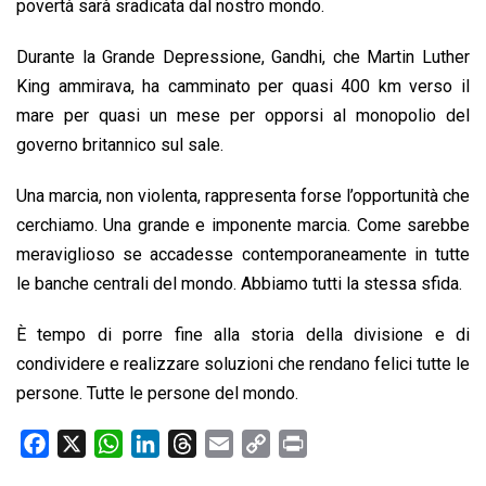
povertà sarà sradicata dal nostro mondo.
Durante la Grande Depressione, Gandhi, che Martin Luther
King ammirava, ha camminato per quasi 400 km verso il
mare per quasi un mese per opporsi al monopolio del
governo britannico sul sale.
Una marcia, non violenta, rappresenta forse l’opportunità che
cerchiamo. Una grande e imponente marcia. Come sarebbe
meraviglioso se accadesse contemporaneamente in tutte
le banche centrali del mondo. Abbiamo tutti la stessa sfida.
È tempo di porre fine alla storia della divisione e di
condividere e realizzare soluzioni che rendano felici tutte le
persone. Tutte le persone del mondo.
F
X
W
L
T
E
C
P
a
h
i
h
m
o
r