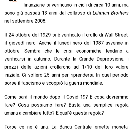
b
s
e
a
l
L
t
finanziarie si verificano in cicli di circa 10 anni, ma
o
A
d
d
i
sono già passati 13 anni dal collasso di
Lehman Brothers
o
p
I
s
n
nel settembre 2008.
k
p
n
k
Il 24 ottobre del 1929 si è verificato il crollo di Wall Street,
il giovedì nero. Anche il lunedì nero del 1987 avvenne in
ottobre. Sembra che le crisi economiche tendano a
verificarsi in autunno. Durante la Grande Depressione, i
prezzi delle azioni crollarono ad 1/10 del loro valore
iniziale. Ci vollero 25 anni per riprendersi. In quel periodo
sorse il fascismo e scoppiò la guerra mondiale.
Come sarà il mondo dopo il Covid-19? E cosa dovremmo
fare? Cosa possiamo fare? Basta una semplice regola
umana a cambiare tutto? E qual’è questa regola?
Forse ce ne è una:
La Banca Centrale emette moneta,