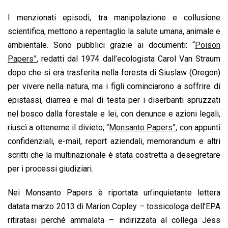
I menzionati episodi, tra manipolazione e collusione
scientifica, mettono a repentaglio la salute umana, animale e
ambientale. Sono pubblici grazie ai documenti: “
Poison
Papers
”
, redatti dal 1974 dall’ecologista Carol Van Straum
dopo che si era trasferita nella foresta di Siuslaw (Oregon)
per vivere nella natura, ma i figli cominciarono a soffrire di
epistassi, diarrea e mal di testa per i diserbanti spruzzati
nel bosco dalla forestale e lei, con denunce e azioni legali,
riuscì a ottenerne il divieto; “
Monsanto Papers
”
, con appunti
confidenziali, e-mail, report aziendali, memorandum e altri
scritti che la multinazionale è stata costretta a desegretare
per i processi giudiziari.
Nei Monsanto Papers è riportata un’inquietante lettera
datata marzo 2013 di Marion Copley – tossicologa dell’EPA
ritiratasi perché ammalata – indirizzata al collega Jess