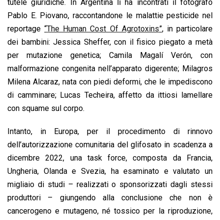
tutele giuridiche. In Argentina li ha incontrati il fotografo
Pablo E. Piovano, raccontandone le malattie pesticide nel
reportage
“
The Human Cost Of Agrotoxins
”
, in particolare
dei bambini: Jessica Sheffer, con il fisico piegato a metà
per mutazione genetica; Camila Magalí Verón, con
malformazione congenita nell’apparato digerente; Milagros
Milena Alcaraz, nata con piedi deformi, che le impediscono
di camminare; Lucas Techeira, affetto da ittiosi lamellare
con squame sul corpo.
Intanto, in Europa, per il procedimento di rinnovo
dell’autorizzazione comunitaria del glifosato in scadenza a
dicembre 2022, una task force, composta da Francia,
Ungheria, Olanda e Svezia, ha esaminato e valutato un
migliaio di studi – realizzati o sponsorizzati dagli stessi
produttori – giungendo alla conclusione che non è
cancerogeno e mutageno, né tossico per la riproduzione,