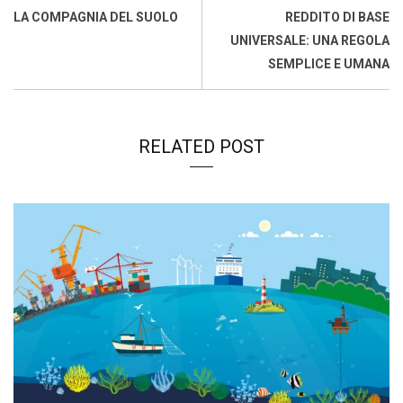
o
p
I
s
n
LA COMPAGNIA DEL SUOLO
REDDITO DI BASE
k
p
n
k
UNIVERSALE: UNA REGOLA
SEMPLICE E UMANA
RELATED POST