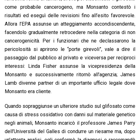
come probabile cancerogeno, ma Monsanto contestò i
risultati ed eseguì delle revisioni fino all’esito favorevole.
Allora l’EPA assunse un atteggiamento accondiscendente,
facendolo gradualmente retrocedere nella categoria di non
cancerogenicità. Per i funzionari che ne declassarono la
pericolosità si aprirono le “porte girevoli”, vale a dire il
passaggio dal pubblico al privato e viceversa per reciproci
interessi: Linda Fisher assunse la vicepresidenza della
Monsanto e successivamente ritornò all’agenzia; James
Lamb divenne partner di un importante ufficio legale dove
Monsanto era cliente.
Quando sopraggiunse un ulteriore studio sul glifosato come
causa di stress ossidativo con danni sul materiale genetico
negli animali, Monsanto incaricò il professore James Parry
dell’Università del Galles di condurre un riesame ma, dopo
un’attenta analisi, egli confermò la diagnosi e raccomandò