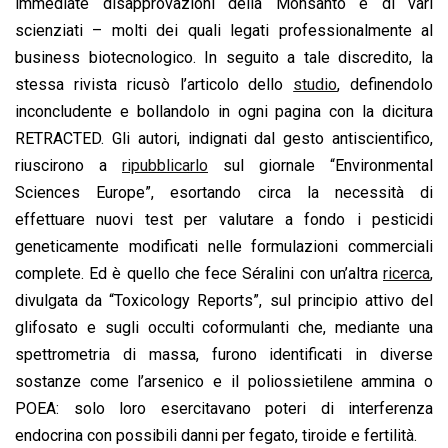
immediate disapprovazioni della Monsanto e di vari
scienziati – molti dei quali legati professionalmente al
business biotecnologico. In seguito a tale discredito, la
stessa rivista ricusò l’articolo dello
studio
, definendolo
inconcludente e bollandolo in ogni pagina con la dicitura
RETRACTED. Gli autori, indignati dal gesto antiscientifico,
riuscirono a
ripubblicarlo
sul giornale “Environmental
Sciences Europe”, esortando circa la necessità di
effettuare nuovi test per valutare a fondo i pesticidi
geneticamente modificati nelle formulazioni commerciali
complete. Ed è quello che fece Séralini con un’altra
ricerca
,
divulgata da “Toxicology Reports”, sul principio attivo del
glifosato e sugli occulti coformulanti che, mediante una
spettrometria di massa, furono identificati in diverse
sostanze come l’arsenico e il poliossietilene ammina o
POEA: solo loro esercitavano poteri di interferenza
endocrina con possibili danni per fegato, tiroide e fertilità.