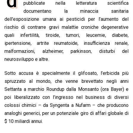
d
e
pubblicate nella letteratura scientifica
t
k
e
i
y
n
b
s
e
a
l
L
t
documentano la minaccia sanitaria
o
A
d
d
i
dell’esposizione umana ai pesticidi per l’aumento del
o
p
I
s
n
rischio di contrarre gravi malattie croniche degenerative
k
p
n
k
quali infertilità, tiroide, tumori, leucemie, diabete,
ipertensione, artrite reumatoide, insufficienza renale,
malformazioni, alzheimer, parkinson, disturbi del
neurosviluppo e altre.
Sotto accusa è specialmente il glifosato, l’erbicida più
spruzzato al mondo, che venne
brevettato negli anni
Settanta a marchio Roundup dalla Monsanto (ora Bayer) e
poi liberalizzato con l’ingresso nel business di diversi
colossi chimici – da Syngenta a Nufarm – che producono
analoghi generici, per un potenziale giro di affari globale di
$ 10 miliardi annui.