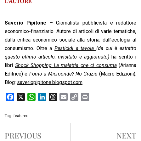
L’AUTORE
Saverio Pipitone –
Giornalista pubblicista e redattore
economico-finanziario. Autore di articoli di varie tematiche,
dalla critica economico sociale alla storia, dall’ecologia al
consumismo. Oltre a
Pesticidi a tavola
(da cui è estratto
questo ultimo articolo, rivisitato e aggiornato)
ha scritto i
libri
Shock Shopping La malattia
che ci consuma
(Arianna
Editrice) e
Forno a Microonde? No Grazie
(Macro Edizioni).
Blog:
saveriopipitone.blogspot.com
F
X
W
L
T
E
C
P
a
h
i
h
m
o
r
c
a
n
r
a
p
i
Tag:
featured
e
t
k
e
i
y
n
b
s
e
a
l
L
t
PREVIOUS
NEXT
o
A
d
d
i